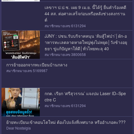
เลขาฯ ป.ป.ช. เผย 9 เม.ย. นี้ได้รู้ ยื่นคำร้องคดี
44 สส. ต่อศาลเสร็จก่อนหรือหลังช่วงสงกราน
ต์
สมาชิกหมายเลข 6131294
JJNY : ปชน.รับบริจาคหนุน ‘ส้มสู้ไฟป่า’│ผัก-อ
าหารทะเลตลาดหาดใหญ่พุ่งไม่หยุด│วังช้างอยุ
ธยา ขู่แก้ปัญหาให้ดี│ทั่วไทยทะลุ 40
สมาชิกหมายเลข 3800658
การย้ายออกจากทะเบียนบ้านกลาง
สมาชิกหมายเลข 5169987
กกต. เรียก ‘ศรีสุวรรณ’ แจงปม Laser ID–Spe
ctre C
สมาชิกหมายเลข 6131294
ย้ายทะเบียนเข้าคอนโดใหม่ ต้องไปแจ้งที่เทศบาล หรืออำเภอคะ???
Dear Nostalgia