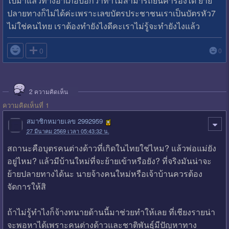
ไปมาแล้วทางอำเภอบอกว่าทำไม่สามารถยื่นคำร้องได้ ย้าย
ปลายทางก็ไม่ได้ค่ะเพราะเลขบัตรประชาชนเราเป็นบัตรหัว7
ไม่ใช่คนไทย เราต้องทำยังไงดีคะเราไม่รู้จะทำยังไงแล้ว

0
0
2
ความคิดเห็น
ความคิดเห็นที่ 1
สมาชิกหมายเลข 2992959
27 มีนาคม 2569 เวลา 05:43:32 น.
สถานะคือบุตรคนต่างด้าวที่เกิดในไทยใช่ไหม? แล้วพ่อแม่ยัง
อยู่ไหม? แล้วมีบ้านใหม่ที่จะย้ายเข้าหรือยัง? ที่จริงมันน่าจะ
ย้ายปลายทางได้นะ นายจ้างคนใหม่หรือเจ้าบ้านควรต้อง
จัดการให้สิ
ถ้าไม่รู้ทำไงก็จ้างทนายด้านนี้มาช่วยทำให้เลย ที่เชียงรายน่า
จะพอหาได้เพราะคนต่างด้าวและชาติพันธุ์มีปัญหาทาง