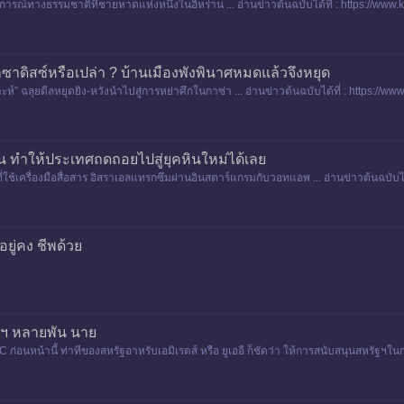
ากฏการณ์ทางธรรมชาติที่ชายหาดแห่งหนึ่งในอิหร่าน ... อ่านข่าวต้นฉบับได้ที่ : https:/
ซาดิสซ์หรือเปล่า ? บ้านเมืองพังพินาศหมดแล้วจึงหยุด
าะห์” ฉลุยดีลหยุดยิง-หวังนำไปสู่การหย่าศึกในกาซ่า ... อ่านข่าวต้นฉบับได้ที่ : https
ัน ทำให้ประเทศถดถอยไปสู่ยุคหินใหม่ได้เลย
ี่ใช้เครื่องมือสื่อสาร อิสราเอลแทรกซึมผ่านอินสตาร์แกรมกับวอทแอพ ... อ่านข่าวต้นฉบับไ
อยู่คง ชีพด้วย
ฐฯ หลายพัน นาย
นหน้านี้ ท่าทีของสหรัฐอาหรับเอมิเรตส์ หรือ ยูเออี ก็ชัดว่า ให้การสนับสนุนสหรัฐฯในกา