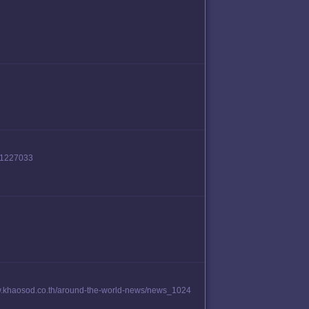
k/1227033
s://www.khaosod.co.th/around-the-world-news/news_1024