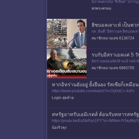
อึ้ง! ฝนตกเป็น “สีเลือด” ปร
2?
พรพระพรหม
ฮิซบอลเลาะห์ เป็นพวก
กต. ยินดี “อิสราเอล-ฮิซบอลเล
000?
สมาชิกหมายเลข 6136724
รบกับอิสราเอลแค่ 5 ว
อิหร่านหลอนจัด!ห้ามเจ้าหน้าท
ws/news_9302032
สมาชิกหมายเลข 6865705
หากอิหร่านยังอยู่ ยั้งยืนยง รัสเซียก็เหมือน
https://www.youtube.com/watch?v=OyDdCc-4sFo
Login สุดท้าย
สหรัฐอาหรับเอมิเรตส์ ต้อนรับทหารสหรั
https://youtu.be/Ea5biPyn1PY?si=W9bm-fY5kyf6q7lC ก่อ
นักเช่นกัน โด
น้องริวคุง