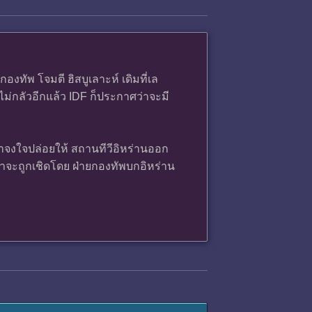
ทัพ โจมตี ฮิสบูเลาะห์ เดิมที่เล
กลัวอีกแล้ว IDF ก็ประกาศว่าจะมี
กาจงใจปล่อยให้ สถานทีวีอิหร่านออก
่าจะถูกเชิดโดย ฝ่ายกองทัพบกอิหร่าน