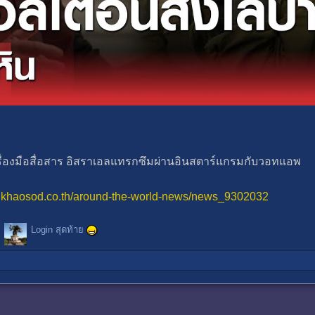
เครื่องมือสื่อสาร อิสราเอลแทรกซึมผ่านอินสตาร์แกรมกับวอทแอพ
w.khaosod.co.th/around-the-world-news/news_9302032
Login สุดท้าย