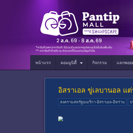
หน้าแรก
คอมมูนิตี้
กิจกรรม
แลกพอยต
อิสราเอล ขู่เลบานอล แต่ท
สงครามสหรัฐอเมริกา-อิสราเอล-อิหร่าน
ป