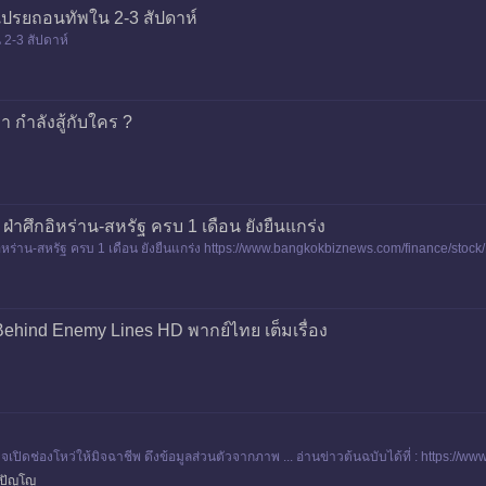
 เปรยถอนทัพใน 2-3 สัปดาห์
 2-3 สัปดาห์
า กำลังสู้กับใคร ?
 ฝ่าศึกอิหร่าน-สหรัฐ ครบ 1 เดือน ยังยืนแกร่ง
กอิหร่าน-สหรัฐ ครบ 1 เดือน ยังยืนแกร่ง https://www.bangkokbiznews.com/finance/stoc
ehind Enemy Lines HD พากย์ไทย เต็มเรื่อง
” อาจเปิดช่องโหว่ให้มิจฉาชีพ ดึงข้อมูลส่วนตัวจากภาพ ... อ่านข่าวต้นฉบับได้ที่ : http
สปัญโญ