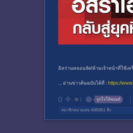
อิหร่านหลอนจัด!ห้ามเจ้าหน้าที่ใช้
... อ่านข่าวต้นฉบับได้ที่ :
https://ww
0
ถูกใจให้พอยต์
1
สมาชิกหมายเลข 4085951
ทึ่ง