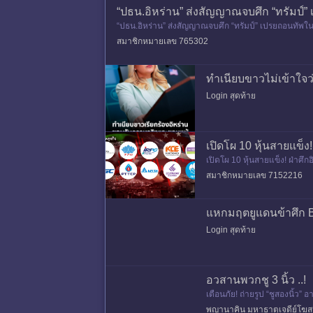
“ปธน.อิหร่าน” ส่งสัญญาณจบศึก “ทรัมป์”
“ปธน.อิหร่าน” ส่งสัญญาณจบศึก “ทรัมป์” เปรยถอนทัพใน
สมาชิกหมายเลข 765302
ทำเนียบขาวไม่เข้าใจว่
Login สุดท้าย
เปิดโผ 10 หุ้นสายแข็ง!
เปิดโผ 10 หุ้นสายแข็ง! ฝ่าศึ
สมาชิกหมายเลข 7152216
แหกมฤตยูแดนข้าศึก B
Login สุดท้าย
อวสานพวกชู 3 นิ้ว ..!
เตือนภัย! ถ่ายรูป “ชูสองนิ้ว
1451?
พญานาคิน มหาธาตุเจดีย์โฆ