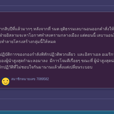
บปีที่แล้วมากๆ หลังจากที่ รมต ยุติธรรมเลบานอนออกคำสั่งให้กอง
ฝ่ายอิสลามจะหาโอกาศทำสงครามกลางเมือง แต่ตอนนี้ เลบานอนไม่
่อทำลายโครงสร้างกลุ่มนี้ให้หมด
การปฏิบัติการของกองกำลังพิทักปฏิวติพวกเดียว และอิสราเอล อเมริ
องผู้นำสูงสุดกำมะลอมาลง มีการโจมตีเรื่อยๆ ขณะที่ ผู้นำสูงสุดน
ักปฏิวัติที่ไม่ชอบใจกันมานานแล้วตั้งแต่เปลี่ยนระบอบ
สมาชิกหมายเลข 7089582