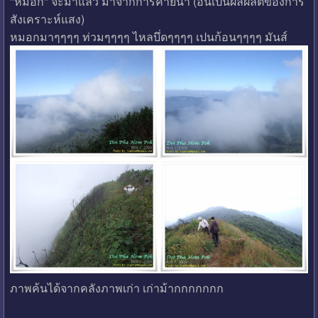
"หมอก" จะมาแล้ว มาจากการคายน้ำ (อันเปนผลผลิตของการ
สังเคราะห์แสง)
หมอกมาๆๆๆๆ ท่วมๆๆๆๆ ไหลบึ่ดๆๆๆๆ เปนก้อนๆๆๆๆ มันส์
ภาพค้นได้จากคลังภาพเก่า เก่าม้ากกกกกกก