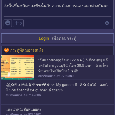
ดังนั้นขึ้นชนิดของพืชนั้นกับความต้องการแสงแตกต่างกันนะ

0
0
Login
เพื่อตอบกระทู้
กระทู้ที่คุณอาจสนใจ
"วันแรกของฤดูร้อน" (22 ก.พ.) ก็เดือดปุดๆ แล้
วครับ! กาญจนบุรีนำโด่ง 39.5 องศา! บ้านใคร
ร้อนเท่าไหร่กันบ้าง? ☀️🥵
สมาชิกหมายเลข 7789389
꧁✿🌸🌷🌺🌼🪴🌹🍄🏡💖🍀╭⊱ My garden ปี 12 ✿ ต้นไม้ - ดอกไ
ม้ ✨️วันอังคารที่ 24 กุมภาพันธ์ 2569✨️
สมาชิกหมายเลข 7142686
แนะนำหนังสือหน่อยค่ะ
สมาชิกหมายเลข 9224862