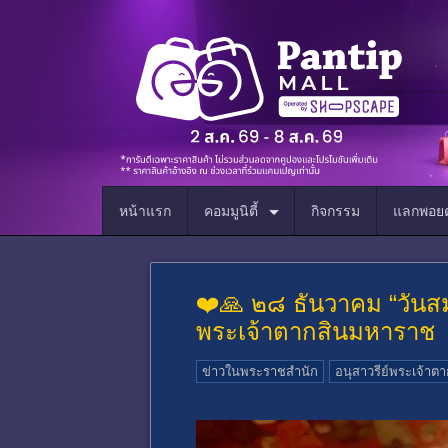
หน้าแรก
คอมมูนิตี้
กิจกรรม
แลกพอยต
❤️🙏 ๒๘ ธันวาคม “วันส
พระเจ้าตากสินมหาราช
ข่าวในพระราชสำนัก
อนุสาวรีย์พระเจ้า