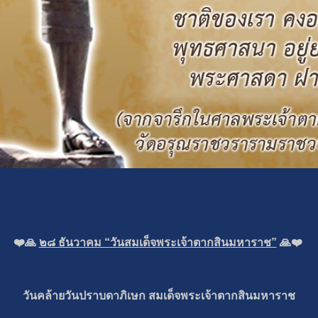
❤️🙏
๒๘ ธันวาคม “วันสมเด็จพระเจ้าตากสินมหาราช”
🙏❤️
วันคล้ายวันปราบดาภิเษก สมเด็จพระเจ้าตากสินมหาราช