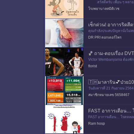
สวัสดีครับ เพื่อน ๆ หลายคน
วะแทรกซ้อนที่ร
โรงพยาบาลสมิติเวช
เช็กด่วน! อาการริดสี
คุณกำลังประสบปัญหานั่งไม่สบ
ายคนกำลังเผชิญและอาจมองข
DR PRI ดอกเตอร์ไพร
🏀 ถาม-ตอบเรื่อง D
Victor Wembanyama ต้องพักยา
florist
🇹🇭มาลาริน💕ป่วย10,
วันอังคารที่ 21 กันยายน 2564
สมาชิกหมายเลข 5658467
FAST อาการเตือน… 
FAST อาการเตือน… โรคหลอดเล
าการของอัมพฤกษ์ อัมพาต โรค
Ram hosp