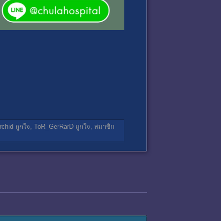
rchid
ถูกใจ,
ToR_GerRarD
ถูกใจ,
สมาชิก