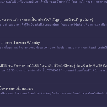
คงเคยได้ยินหรือประสบปัญหาเส้นเลือดขอด ซึ่งมักทำให้เกิดความไม่สวยงาม แต่ทราบหร
ดวงทวารแต่ละระยะเป็นอย่างไร? สัญญาณเตือนที่คุณต้องรู้
าย ถ่ายอุจจาระแล้วรู้สึกเจ็บ หรือมีเลือดออกปนมากับอุจจาระใช่หรือไม่? อาการเหล่านี้
้าม
VT อาการป่วยของ Wemby
วทั้งฤดูกาลหลังถูกตรวจพบ deep vein thrombosis ถาม: อาการหลอดเลือดดําอุดตันคืออะไ
919คน รักษาหาย11,694คน เสียชีวิต143คน/รู้ก่อนฉีดวัคซีนวิธีสัง
 เวลา 11.30 น. สถานการณ์การติดเชื้อ COVID-19 ในประเทศ ข้อมูลตั้งแต่วันที่ 1 เมษายน
โรคหลอดเลือดสมอง
ือดสมอง โรคหลอดเลือดสมอง ส่วนใหญ่มักเกิดจากหลอดเลือดสมองอุดตันหรือตีบตัน ทำให้เ
นี้สามารถเ