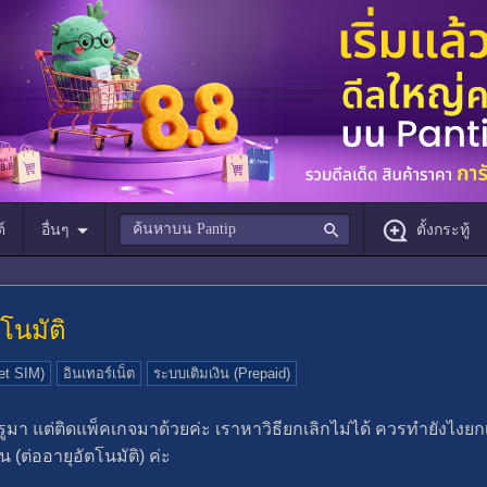
์
อื่นๆ
ตั้งกระทู้
โนมัติ
et SIM)
อินเทอร์เน็ต
ระบบเติมเงิน (Prepaid)
ทรูมา แต่ติดแพ็คเกจมาด้วยค่ะ เราหาวิธียกเลิกไม่ได้ ควรทำยังไงย
น (ต่ออายุอัตโนมัติ) ค่ะ