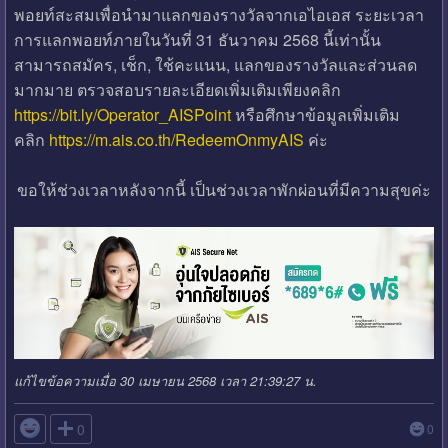
พอยท์สะสมเพื่อนำมาแลกของรางวัลจากเอไอเอส ระยะเวลา
การแลกพอยท์ภายในวันที่ 31 ธันวาคม 2568 นี้เท่านั้น
สามารถสมัคร, เช็ก, ใช้คะแนน, แลกของรางวัลและส่วนลด
มากมาย ตรวจสอบรายละเอียดเพิ่มเติมเพียงคลิก
https://bit.ly/Operator_AISPoint
หรือศึกษาข้อมูลเพิ่มเติม
คลิก
https://m.ais.co.th/RedeemOnmyAIS
ค่ะ
ขอให้ช่วงเวลาหลังจากนี้ เป็นช่วงเวลาพักผ่อนที่มีความสุขค่ะ
แก้ไขข้อความเมื่อ 30 เมษายน 2568 เวลา 21:39:27 น.

0
0