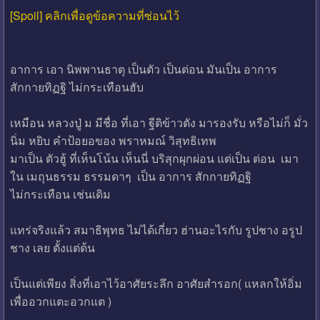
[Spoil] คลิกเพื่อดูข้อความที่ซ่อนไว้
อาการ เอา นิพพานธาตุ เป็นตัว เป็นต่อน มันเป็น อาการ
สักกายทิฏฐิ ไม่กระเทือนฮับ
เหมือน หลวงปู่ ม มีชื่อ ที่เอา ฐีติข้าวตัง มารองรับ หรือไม่ก็ มั่ว
นิ่ม หยิบ คำป้อยอของ พราหมณ์ วิสุทธิเทพ
มาเป็น ตัวฮู้ ที่เห็นโน้น เห็นนี่ บริสุกผุกผ่อน แต่เป็น ต่อน เมา
ใน เมถุนธรรม ธรรมดาๆ เป็น อาการ สักกายทิฏฐิ
ไม่กระเทือน เช่นเดิม
แทร่จริงแล้ว สมาธิพุทธ ไม่ได้เกี่ยว ฮ่านอะไรกับ รูปชาง อรูป
ชาง เลย ตั้งแต่ต้น
เป็นแต่เพียง สิ่งที่เอาไว้อาศัยระลึก อาศัยสำรอก( แหลกให้อิ่ม
เพื่ออวกแตะอวกแต )