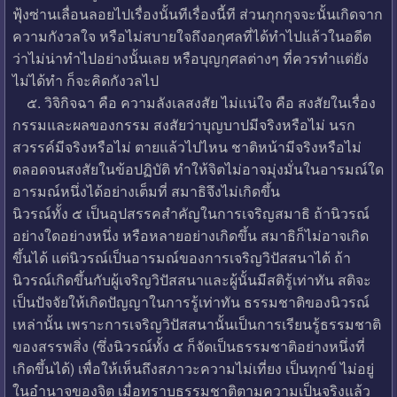
ฟุ้งซ่านเลื่อนลอยไปเรื่องนั้นทีเรื่องนี้ที ส่วนกุกกุจจะนั้นเกิดจาก
ความกังวลใจ หรือไม่สบายใจถึงอกุศลที่ได้ทำไปแล้วในอดีต
ว่าไม่น่าทำไปอย่างนั้นเลย หรือบุญกุศลต่างๆ ที่ควรทำแต่ยัง
ไม่ได้ทำ ก็จะคิดกังวลไป
๕. วิจิกิจฉา คือ ความลังเลสงสัย ไม่แน่ใจ คือ สงสัยในเรื่อง
กรรมและผลของกรรม สงสัยว่าบุญบาปมีจริงหรือไม่ นรก
สวรรค์มีจริงหรือไม่ ตายแล้วไปไหน ชาติหน้ามีจริงหรือไม่
ตลอดจนสงสัยในข้อปฏิบัติ ทำให้จิตไม่อาจมุ่งมั่นในอารมณ์ใด
อารมณ์หนึ่งได้อย่างเต็มที่ สมาธิจึงไม่เกิดขึ้น
นิวรณ์ทั้ง ๕ เป็นอุปสรรคสำคัญในการเจริญสมาธิ ถ้านิวรณ์
อย่างใดอย่างหนึ่ง หรือหลายอย่างเกิดขึ้น สมาธิก็ไม่อาจเกิด
ขึ้นได้ แต่นิวรณ์เป็นอารมณ์ของการเจริญวิปัสสนาได้ ถ้า
นิวรณ์เกิดขึ้นกับผู้เจริญวิปัสสนาและผู้นั้นมีสติรู้เท่าทัน สติจะ
เป็นปัจจัยให้เกิดปัญญาในการรู้เท่าทัน ธรรมชาติของนิวรณ์
เหล่านั้น เพราะการเจริญวิปัสสนานั้นเป็นการเรียนรู้ธรรมชาติ
ของสรรพสิ่ง (ซึ่งนิวรณ์ทั้ง ๕ ก็จัดเป็นธรรมชาติอย่างหนึ่งที่
เกิดขึ้นได้) เพื่อให้เห็นถึงสภาวะความไม่เที่ยง เป็นทุกข์ ไม่อยู่
ในอำนาจของจิต เมื่อทราบธรรมชาติตามความเป็นจริงแล้ว