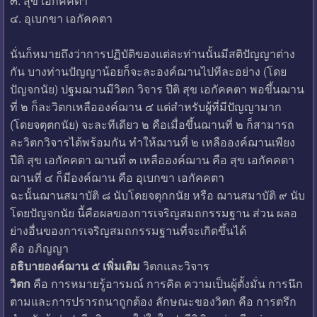
๓. สุข เอกัคคตา
๔. อุเบกขา เอกัคคตา
นั่นก็หมายถึงว่าการปฏิบัติของแต่ละท่านนั้นมีสติปัญญาต่าง
กัน บางท่านปัญญาน้อยก็จะละองค์ฌานไปทีละอย่าง (โดย
ปัญจกนัย) ปฐมฌานมีวิตก วิจาร ปีติ สุข เอกัคคตา พอขึ้นฌาน
ที่ ๒ ก็ละวิตกเหลือองค์ฌาน ๔ แต่สำหรับผู้ที่มีปัญญามาก
(โดยจตุตกนัย) จะละทีเดียว ๒ คือเมื่อขึ้นฌานที่ ๒ ก็สามารถ
ละวิตกวิจารได้พร้อมกัน ทำให้ฌานที่ ๒ เหลือองค์ฌานเพียง
ปีติ สุข เอกัคคตา ฌานที่ ๓ เหลือองค์ฌาน คือ สุข เอกัคคตา
ฌานที่ ๔ ก็มีองค์ฌาน คือ อุเบกขา เอกัคคตา
ฉะนั้นฌานสมาบัติ ๘ นับโดยจตุกกนัย หรือ ฌานสมาบัติ ๙ นับ
โดยปัญจกนัย นี้คือผลของการเจริญสมถกรรมฐาน ส่วน ผลอ
ย่างอื่นของการเจริญสมถกรรมฐานที่จะเกิดขึ้นได้
คือ อภิญญา
อธิบายองค์ฌาน ๕ เพิ่มเติม
วิตกและวิจาร
วิตก
คือ การหมายรู้อารมณ์ การคิด ความเป็นผู้ตั้งมั่น การนึก
ตามและการปรารถนาถูกต้อง ลักษณะของวิตก คือ การตรึก