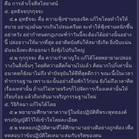
คือ การสำเร็จสีหไสยาสน์
๔. อุทธัจจกุกกุจจะ
๔.๑ อุทธัจจะ คือ ความฟุ้งซ่านของจิต แก้ไขโดยทำใจให้
สบาย อย่ามุ่งมั่นมากเกินไปจนเครียด จะทำให้ฟุ้งซ่านหนักขึ้น
อย่าหวัง อย่ากำหนดกฎเกณฑ์ว่าวันนี้จะต้องได้อย่างนั้นอย่าง
นี้ ปล่อยวางให้มากที่สุด อย่าคิดบังคับให้สมาธิเกิด ยิ่งบีบแน่น
มันจะยิ่งทะลักออกมา ยิ่งฟุ้งไปกันใหญ่
๔.๒ กุกกุจจะ คือ ความรำคาญใจ แก้ได้โดยพยายามปล่อย
วางในสิ่งนั้นๆ โดยคิดว่าอดีตก็ผ่านไปแล้ว คิดมากไปก็เท่านั้น
อนาคตก็ยังมาไม่ถึง ทำปัจจุบันให้ดีที่สุดดีกว่า ขณะนี้เป็นเวลา
ทำกรรมฐาน เพราะฉะนั้นอย่างอื่นพักไว้ก่อน ยังไม่ถึงเวลาคิด
เรื่องเหล่านั้น ถ้าแก้ไม่หายจริงๆก็ไปจัดการเรื่องเหล่านั้นให้
เรียบร้อย แล้วถึงกลับมาเจริญกรรมฐานใหม่
๕. วิจิกิจฉา แก้ไขได้โดย
๕.๑ พยายามศึกษาหาความรู้ในข้อปฏิบัติที่พระพุทธองค์
ทรงบัญญัติไว้ให้เข้าใจโดยละเอียด
๕.๒ ทดลองปฏิบัติตามที่ได้ศึกษามาอย่างดีอย่างถูกต้อง เพื่อ
ทดสอบว่าข้อปฏิบัติใดเหมาะสมกับจริตของตน