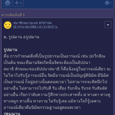

0
0
ความคิดเห็นที่ 5
สมาชิกหมายเลข 8767164
22 กรกฎาคม 2568 เวลา 21:53:57 น.
๒. รูปฌาน อรูปฌาน
รูปฌาน
คือ การกำหนดสิ่งที่เป็นรูปธรรมเป็นอารมณ์ เช่น ปถวีกสิณ
เป็นต้น ขณะที่ฌานจิตเกิดนั้นจิตจะต้องเป็นอัปปนา
สมาธิ ลักษณะของอัปปนาสมาธิ ก็คือนิ่งอยู่ในอารมณ์เดียว จะ
ไม่ไหวไปรับรู้อารมณ์อื่น จิตมีอารมณ์เป็นบัญญัตินิมิต มีนิมิต
เป็นอารมณ์ ก็อยู่อย่างนั้นตลอดเวลา ไม่สามารถจะคิดนึกไป
อย่างอื่น ไม่สามารถไปรับสี รับ เสียง รับกลิ่น รับรส รับสัมผัส
อย่างอื่น เรียกว่าดับความรู้สึกทางประสาททั้ง ๕ ทางตา ทางหู
ทางจมูก ทางลิ้น ทางกาย ไม่รับรู้เลย แม้ทางใจก็รู้เฉพาะ
อารมณ์เดียวคือนิมิตกรรมฐานอยู่ตลอดเวลา
ปฐมฌาน