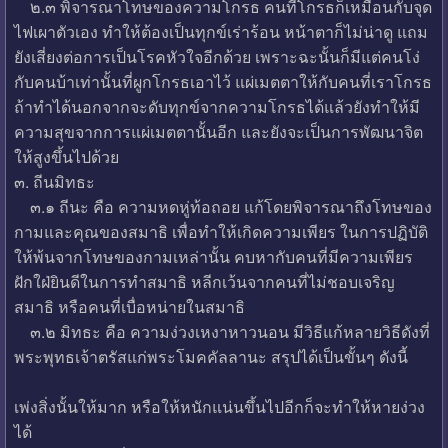
๒.๓ พิจารณาโทษของความโกรธ คนที่โกรธก็เหมือนกับจุด
ไฟเผาตัวเอง ทำให้ต้องเป็นทุกข์เร่าร้อน หน้าตาก็ไม่น่าดู แถม
ยังเสี่ยงต่อการเป็นโรคหัวใจอีกด้วย เพราะฉะนั้นก็มีแต่คนโง่
กับคนบ้าเท่านั้นที่ผูกโกรธเอาไว้ แผ่เมตตาให้กับคนที่เราโกรธ
ถ้าทำได้นอกจากจะดับทุกข์จากความโกรธได้แล้วยังทำให้มี
ความสุขจากการแผ่เมตตานั้นอีก และยังจะเป็นการพัฒนาจิต
ให้สูงขึ้นไปด้วย
๓. ถีนมิทธะ
๓.๑ ถีนะ คือ ความหดหู่ท้อถอย แก้โดยพิจารณาถึงโทษของ
กามและคุณของสมาธิ เพื่อทำให้เกิดความเพียร ในการปฏิบัติ
ให้พ้นจากโทษของกามเหล่านั้น คบหากับคนที่มีความเพียร
ฝักใฝ่ยินดีในการทำสมาธิ หลีกเว้นจากคนที่ไม่ชอบเจริญ
สมาธิ หรือคนที่เบื่อหน่ายในสมาธิ
๓.๒ มิทธะ คือ ความง่วงเหงาหาวนอน มีวิธีแก้หลายวิธีดังที่
พระพุทธเจ้าตรัสแก่พระโมคคัลลานะ สรุปได้เป็นขั้นๆ ดังนี้
เพ่งสิ่งนั้นให้มาก หรือให้หนักแน่นขึ้นไปอีกก็จะทำให้หายง่วง
ได้