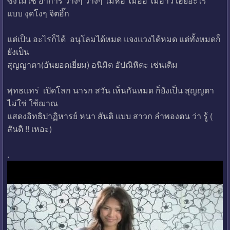
ซึ่งไม่ใช่ อาการ ว่างๆ ว่างๆ ไม่หือ ไม่อือ ไม่อาว เฮียอะไร
แบบ งุดโงๆ จิตอึ๊ก
แต่เป็น อะไรก็ได้ อนุโลมได้หมด แจงแวงได้หมด แต่ทั้งหมดก็
ยังเป็น
สุญญาตา(อันยอดเยี่ยม) อนิมิต อัปณิหิตะ เช่นเดิม
พุทธแทร่ เปิดโลก นารก สวัน เห็นกันหมด ก็ยังเป็น สุญญตา
ไม่ใช่ ใช้ฌาณ
แสดงอิทธิปาฏิหารย์ หนา สันติ แบบ สาวก ลำพองตน ว่า รู้ (
สันติ !! เหอะ)
.