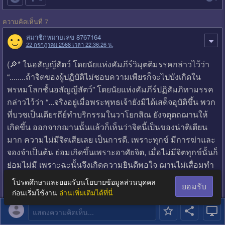
ความคิดเห็นที่ 7
สมาชิกหมายเลข 8767164
22 กรกฎาคม 2568 เวลา 22:36:26 น.
(🔎* ในอสัญญีสัตว์ โดยนัยแห่งคัมภีร์วิมุตติมรรคกล่าวไว้ว่า
“........ถ้าจิตของผู้ปฏิบัติไม่ชอบความเพียรก็จะไปบังเกิดใน
พรหมโลกชั้นอสัญญีสัตว์” โดยนัยแห่งคัมภีร์ปฏิสัมภิทามรรค
กล่าวไว้ว่า “...จริงอยู่เมื่อพระพุทธเจ้ายังมิได้เสด็จอุบัติขึ้น พวก
ที่บวชเป็นเดียรถีย์ทำบริกรรมในวาโยกสิณ ยังจตุตถฌานให้
เกิดขึ้น ออกจากฌานนั้นแล้วก็เห็นว่าจิตนี้เป็นของน่าติเตียน
มาก ความไม่มีจิตเสียเลย เป็นการดี. เพราะทุกข์ มีการฆ่าและ
จองจำเป็นต้น ย่อมเกิดขึ้นเพราะอาศัยจิต, เมื่อไม่มีจิตทุกข์นั้นก็
ย่อมไม่มี เพราะฉะนั้นจึงเกิดความยินดีพอใจ ฌานไม่เสื่อมทำ
กาละแล้วเกิดในอสัญญีภพ. ผู้ใดตั้งอยู่ในอิริยาบถใดในมนุษย์
โปรดศึกษาและยอมรับนโยบายข้อมูลส่วนบุคคล
ยอมรับ
ผู้นั้นก็ย่อมเกิดด้วยอิริยาบถนั้นสถิตอยู่ตลอด ๕๐๐ กัป. เป็น
ก่อนเริ่มใช้งาน
อ่านเพิ่มเติมได้ที่นี่
เหมือนนอน นั่ง หรือยืน ตลอดกาลยาวนานมีประมาณเพียง
แสดงความคิดเห็น...
นั้น.”)