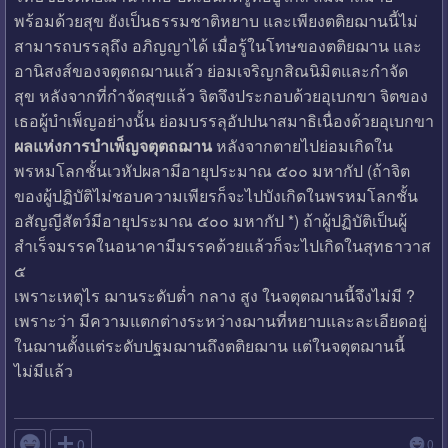
พร้อมด้วยสุข ยังเป็นธรรมชาติหยาบ และเพียงตติยฌานนี้ไม่
สามารถบรรลุถึง อภิญญาได้ เมื่อรู้ในโทษของตติยฌาน และ
อานิสงส์ของจตุตถฌานแล้ว ย่อมเจริญกสิณนิมิตและกำจัด
สุข หลังจากที่กำจัดสุขแล้ว จิตจึงประกอบด้วยอุเบกขา จิตของ
เธอผู้บำเพ็ญอย่างนั้น ย่อมบรรลุอัปปนาสมาธิเนื่องด้วยอุเบกขา
ผลแห่งการบำเพ็ญจตุตถฌาน
หลังจากตายไปย่อมเกิดใน
พรหมโลกชั้นเวหัปผลามีอายุประมาณ ๕๐๐ มหากัป (ถ้าจิต
ของผู้ปฏิบัติไม่ชอบความเพียรก็จะไปบังเกิดในพรหมโลกชั้น
อสัญญีสัตว์มีอายุประมาณ ๕๐๐ มหากัป *) ถ้าผู้ปฏิบัติเป็นผู้
สำเร็จมรรคในอนาคามีมรรคด้วยแล้วก็จะไปเกิดในสุทธาวาส
๕
เพราะเหตุไร ฌานระดับต่ำ กลาง สูง ในจตุตฌานนี้จึงไม่มี ?
เพราะว่า มีความแตกต่างระหว่างฌานที่หยาบและละเอียดอยู่
ในฌานตั้งแต่ระดับปฐมฌานถึงตติยฌาน แต่ในจตุตฌานนี้
ไม่มีแล้ว

0
0