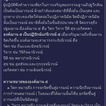
ผู้ปฏิบัติพึงทำความเพียรในการเจริญสมถกรรมฐานมีปฐวีกสิณ
เป็นต้นเป็นอารมณ์ ด้วยกำลังแห่งสมาธิที่ตั้งมั่น เป็นกุศล และ
ถูกทาง ประคองจิตให้จดจ่อในปฏิภาคนิมิต จิตมีปฏิภาคนิมิต
นั้นเป็นอารมณ์ สมาธิตั้งมั่นในขั้นอัปปนาสมาธิ จิตบรรลุถึง
ปฐมฌาน มีองค์ฌาน ๕ คือ วิตก วิจาร ปีติ สุข เอกัคคตา
องค์ฌาน ๕ เป็นปฏิปักษ์แก่นิวรณ์ ๕
เมื่อเจริญฌานถึงขั้นฌาน
จิตเกิดขึ้น องค์ฌานจะสามารถระงับนิวรณ์ คือ
วิตก ข่ม ถีนะและมิทธนิวรณ์
วิจาร ข่ม วิจิกิจฉานิวรณ์
ปีติ ข่ม พยาปาทนิวรณ์
สุข ข่ม อุทธัจจะและกุกกุจจนิวรณ์
เอกัคคตา ข่ม กามฉันทนิวรณ์
ความหมายขององค์ฌาน ๕
๑.วิตก หมายถึง การยกจิตขึ้นสู่อารมณ์ ความนึกถึงอารมณ์
การกำหนดอารมณ์ ( ในขณะที่ได้ฌานนั้นก็คือ ยกจิตขึ้นสู่
อารมณ์ที่เป็นนิมิตอยู่)
๒. วิจาร หมายถึง การเคล้าคลึงอารมณ์ วิตกและวิจาร เป็น