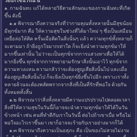
วิธีแก้ไขนิวรณ์ ๕
๑. กามฉันทะ แก้ได้หลายวิธีตามลักษณะของกามฉันทะที่เกิด
ขึ้น ดังนี้
๑.๑ พิจารณาถึงความจริงที่ว่ากามคุณทั้งหลายนั้นมีสุขน้อย
มีทุกข์มาก คือ ให้ความสุขในช่วงที่ได้มาใหม่ ๆ ซึ่งเป็นเสมือน
เหยื่อล่อให้ติด ครั้นเมื่อติดในสิ่งนั้นๆ แล้ว ความทุกข์ทั้งหลายก็
จะตามมา ถ้ายิ่งถูกใจมากเท่าใด ก็จะยิ่งนำความทุกข์มาให้
มากขึ้นเท่านั้น ไม่ว่าจะเป็นทุกข์จากการแสวงหาเพื่อให้ได้
มากยิ่งขึ้น ทุกข์จากการพยายามรักษาสิ่งนั้นเอาไว้ ทุกข์จาก
ความหวงแหน ความกลัวว่าจะต้องสูญเสียสิ่งนั้นไป และเมื่อ
ต้องสูญเสียสิ่งนั้นไป ก็จะยิ่งเป็นทุกข์ยิ่งขึ้นไปอีก เพราะเราทั้ง
หลายล้วนจะต้องพลัดพรากจากสิ่งที่เป็นที่รักที่พอใจ ด้วยกัน
ทั้งหมดทั้งสิ้น
๑.๒ พิจารณาว่าสิ่งทั้งหลายมีความแปรปรวนไปตลอดเวลา
สิ่งที่ให้ความสุขในวันนี้ก็อาจจะนำความทุกข์มาให้ได้ในวัน
ข้างหน้า เช่น คนที่ทำดีกับเราในวันนี้ ต่อไปถ้าเขาเบื่อ หรือไม่
พอใจอะไรเราขึ้นมา เขาก็อาจจะร้ายกับเราอย่างมากก็ได้
๑.๓ พิจารณาถึงความเป็นอสุภะ คือ เป็นของไม่สวยไม่งาม