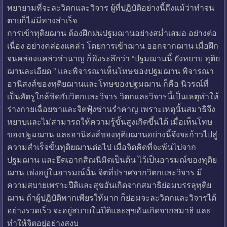
พยายามที่จะละวิตกและวิจาร ผู้ที่ปฏิบัติอย่างนี้ถึงแม้ว่าทำจน
ตายก็ไม่มีทางสำเร็จ
การเข้าทุติยฌาน ต้องฝึกฝนปฐมฌานอย่างสม่ำเสมอ อย่างต่อ
เนื่อง อย่างคล่องแคล่ว โดยการเข้าฌาน ออกจากฌาน เมื่อฝึก
จนคล่องแคล่วชำนาญ ก็พึงระลึกว่า “ปฐมฌานนี้ ยังหยาบ ทุติย
ฌานละเอียด ” และพิจารณาเห็นโทษของปฐมฌาน พิจารณา
อานิสงส์ของทุติยฌานและโทษของปฐมฌาน ก็คือ นิวรณ์ที่
เป็นศัตรูใกล้ชิดกับวิตกและวิจาร วิตกและวิจารนี้เป็นเหตุทำให้
ร่างกายเฉื่อยชาและจิตฟุ้งซ่านรำคาญ เพราะเหตุนั้นสมาธิจึง
หยาบและไม่สามารถให้ความรู้ขั้นสูงเกิดขึ้นได้ เมื่อเห็นโทษ
ของปฐมฌาน และอานิสงส์ของทุติยฌานอย่างนี้จึงจะก้าวไปสู่
ความสำเร็จขั้นทุติยฌานต่อไป เมื่อจิตคิดที่จะพ้นไปจาก
ปฐมฌาน และยึดเอากสิณนิมิตเป็นต้น ไว้เป็นอารมณ์ของทุติย
ฌาน เพ่งอยู่ในอารมณ์นั้น จิตที่ปราศจากวิตกและวิจาร มี
ความสบายเพราะปีติและสุขอันเกิดจากสมาธิย่อมบรรลุทุติย
ฌาน ถ้าผู้ปฏิบัติพากเพียรให้มาก ก็ย่อมจะละวิตกและวิจารได้
อย่างรวดเร็ว จะอยู่สบายในปีติและสุขอันเกิดจากสมาธิ และ
ทำให้จิตอยู่อย่างสงบ