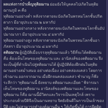
ผลแห่งการบำเพ็ญทุติยฌาน
ย่อมยังให้บุคคลไปเกิดในทุติย
ฌานภูมิ ๓ คือ
ทุติยฌานอย่างต่ำ หลังจากตายจะบังเกิดในพรหมโลกชั้นปริต
ตาภา มีอายุประมาณ ๒ มหากัป
ทุติยฌานอย่างกลาง หลังจากตายจะบังเกิดในพรหมโลกชั้นอัป
ปมาณาภา มีอายุประมาณ ๔ มหากัป
ทุติยฌานอย่างสูง หลังจากตายจะบังเกิดในพรหมโลกชั้นอา
ภัสสรา มีอายุประมาณ ๘ มหากัป
ตติยฌาน
ผู้ปฏิบัติเมื่อบรรลุทุติยฌานแล้ว วิธีที่จะได้ตติยฌาน
คือ ต้องเห็นโทษของทุติยฌาน และ อานิสงส์ของตติยฌาน จึง
จะเป็นผู้ที่ดำเนินไปสู่ตติยฌานได้ ผู้ปฏิบัติต้องฝึกฝนในทุติย
ฌานอย่างสม่ำเสมอ อย่างต่อเนื่อง อย่างคล่องแคล่ว โดยการ
เข้าฌาน ออกจากฌาน เมื่อฝึกจนคล่องแคล่ว ชำนาญ ก็พึง
ระลึกว่า “ทุติยฌานนี้ ยังหยาบ ตติยฌานละเอียด ” พิจารณา
เห็นโทษของทุติยฌาน อานิสงส์ของตติยฌานและโทษของ
ทุติยฌาน ก็คือ ฌานนี้มีวิตกและวิจารเป็นเหตุใกล้ เพราะ
ประกอบด้วยปีติจึงเป็นฌานหยาบ จิตยังยินดีในการเป็นเจ้าของ
ปีติ และไม่สามารถทำองค์ฌานอื่น ๆ ให้เกิดขึ้นได้ การยึดติด