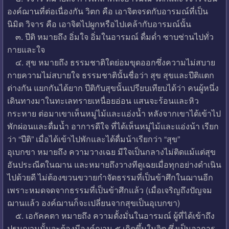
องค์ฌานที่ต่อเนื่องกัน วิตก คือ เอาจิตจรดกับอารมณ์ที่เป็น
นิมิต วิจาร คือ เอาจิตไปผูกหรือไปเคล้ากับอารมณ์นั้น
๓. ปีติ หมายถึง อิ่มใจ อิ่มในอารมณ์ ดื่มด่ำ ซาบซ่านไปทั่ว
กายและใจ
๔. สุข หมายถึง ธรรมชาติใดย่อมขุดออกซึ่งความไม่สบาย
กายความไม่สบายใจ ธรรมชาตินั้นชื่อว่า สุข สุขและปีติแตก
ต่างกัน แยกกันได้ยาก ปีติกับสุขนั้นเปรียบเทียบได้ว่า คนผู้หนึ่ง
เดินทางมาในทะเลทรายเหนื่อยอ่อน แสนจะร้อนและหิว
กระหาย ต่อมาเขาเห็นหมู่ไม้และแอ่งน้ำ หลังจากเขาได้เข้าไป
พักผ่อนและดื่มน้ำ อาการดีใจ ที่ได้เห็นหมู่ไม้และแอ่งน้า เรียก
ว่า “ปีติ” เมื่อได้เข้าไปพักและได้ดื่มน้าเรียกว่า “สุข”
อุเบกขา หมายถึง ความวางเฉย มีใจเป็นกลางไม่ติดแม้แต่สุข
อันประณีตในฌาน และหมายถึงวางทีดูเฉยเมื่อทุกอย่างดำเนิน
ไปด้วยดี ไม่ต้องขวนขวายกำจัดธรรมที่เป็นข้าศึกในฌานอีก
เพราะหมดจดจากธรรมที่เป็นข้าศึกแล้ว (เมื่อเจริญถึงปัญจม
ฌานแล้ว องค์ฌานก็จะเปลี่ยนจากสุขเป็นอุเบกขา)
๕. เอกัคคตา หมายถึง ความตั้งมั่นในอารมณ์ ผู้ที่ได้เข้าถึง
ปฐมฌานนั้นจะต้องมีองค์ฌาน ๕ เกิดขึ้นในจิต ซึ่งเป็นอาการ