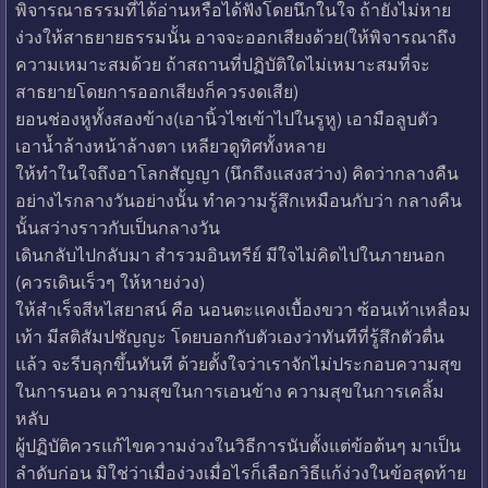
พิจารณาธรรมที่ได้อ่านหรือได้ฟังโดยนึกในใจ ถ้ายังไม่หาย
ง่วงให้สาธยายธรรมนั้น อาจจะออกเสียงด้วย(ให้พิจารณาถึง
ความเหมาะสมด้วย ถ้าสถานที่ปฏิบัติใดไม่เหมาะสมที่จะ
สาธยายโดยการออกเสียงก็ควรงดเสีย)
ยอนช่องหูทั้งสองข้าง(เอานิ้วไชเข้าไปในรูหู) เอามือลูบตัว
เอาน้ำล้างหน้าล้างตา เหลียวดูทิศทั้งหลาย
ให้ทำในใจถึงอาโลกสัญญา (นึกถึงแสงสว่าง) คิดว่ากลางคืน
อย่างไรกลางวันอย่างนั้น ทำความรู้สึกเหมือนกับว่า กลางคืน
นั้นสว่างราวกับเป็นกลางวัน
เดินกลับไปกลับมา สำรวมอินทรีย์ มีใจไม่คิดไปในภายนอก
(ควรเดินเร็วๆ ให้หายง่วง)
ให้สำเร็จสีหไสยาสน์ คือ นอนตะแคงเบื้องขวา ซ้อนเท้าเหลื่อม
เท้า มีสติสัมปชัญญะ โดยบอกกับตัวเองว่าทันทีที่รู้สึกตัวตื่น
แล้ว จะรีบลุกขึ้นทันที ด้วยตั้งใจว่าเราจักไม่ประกอบความสุข
ในการนอน ความสุขในการเอนข้าง ความสุขในการเคลิ้ม
หลับ
ผู้ปฏิบัติควรแก้ไขความง่วงในวิธีการนับตั้งแต่ข้อต้นๆ มาเป็น
ลำดับก่อน มิใช่ว่าเมื่อง่วงเมื่อไรก็เลือกวิธีแก้ง่วงในข้อสุดท้าย