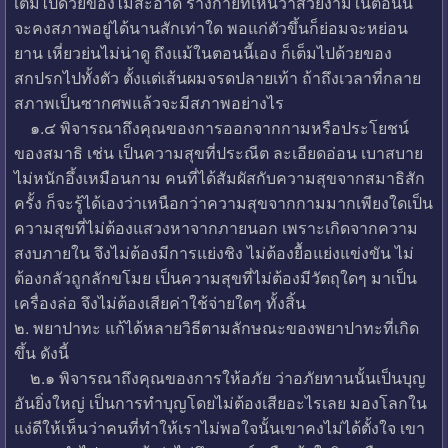
เต็มไปด้วยของไม่สะอาด ร่างกายที่เห็นว่าสวยงามในตอนนี้
จะคงสภาพอยู่ได้นานสักเท่าใด พอแก่ตัวขึ้นก็ย่อมจะหย่อน
ยาน เหี่ยวย่นไม่น่าดู ถึงแม้ในตอนนี้เอง ก็เต็มไปด้วยของ
สกปรกไปทั้งตัว ตั้งแต่เส้นผมจรดปลายเท้า ถ้าถึงเวลาที่กลาย
สภาพเป็นซากศพแล้วจะมีสภาพอย่างไร
๑.๔ พิจารณาถึงคุณของการออกจากกามหรือประโยชน์
ของสมาธิ เช่น เป็นความสุขที่ประณีต ละเอียดอ่อน เบาสบาย
ไม่หนักอึ้งเหมือนกาม คนที่ได้สัมผัสกับความสุขจากสมาธิสัก
ครั้ง ก็จะรู้ได้เองว่าเหนือกว่าความสุขจากกามมากเพียงใดเป็น
ความสุขที่ไม่ต้องแสวงหาจากภายนอก เพราะเกิดจากความ
สงบภายใน จึงไม่ต้องมีการแย่งชิง ไม่ต้องยื้อแย่งแข่งขัน ไม่
ต้องกลัวถูกลักขโมย เป็นความสุขที่ไม่ต้องมีวัตถุใดๆ มาเป็น
เครื่องล่อ จึงไม่ต้องเสียค่าใช้จ่ายใดๆ ทั้งสิ้น
๒. พยาปาทะ แก้ได้หลายวิธีตามลักษณะของพยาปาทะที่เกิด
ขึ้น ดังนี้
๒.๑ พิจารณาถึงคุณของการให้อภัย ว่าอภัยทานนั้นเป็นบุญ
อันยิ่งใหญ่ เป็นการทำบุญโดยไม่ต้องเสียอะไรเลย มองโลกใน
แง่ดีให้เห็นว่าคนที่ทำให้เราไม่พอใจนั้นเขาคงไม่ได้ตั้งใจ เขา