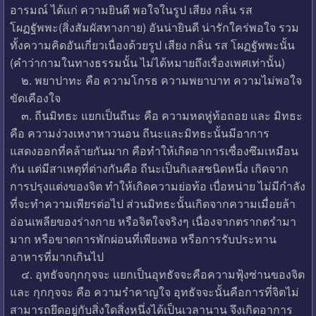
อารมณ์ ได้แก่ ความยินดี พอใจในรูป เสียง กลิ่น รส
โผฏฐัพพะ(สิ่งสัมผัสทางกาย) อันน่ายินดี น่ารักใคร่พอใจ รวม
ทั้งความคิดอันเกี่ยวเนื่องด้วยรูป เสียง กลิ่น รส โผฏฐัพพะนั้น
(คำว่ากามในทางธรรมนั้น ไม่ได้หมายถึงเรื่องเพศเท่านั้น)
๒. พยาปาทะ คือ ความโกรธ ความพยาบาท ความไม่พอใจ
ขัดเคืองใจ
๓. ถีนมิทธะ แยกเป็นถีนะ คือ ความหดหู่ท้อถอย และ มิทธะ
คือ ความง่วงเหงาหาวนอน ถีนะและมิทธะนั้นมีอาการ
แสดงออกที่คล้ายกันมาก คือทำให้เกิดอาการเซื่องซึมเหมือน
กัน แต่มีสาเหตุที่ต่างกันคือ ถีนะเป็นกิเลสชนิดหนึ่ง เกิดจาก
การปรุงแต่งของจิต ทำให้เกิดความย่อท้อ เบื่อหน่าย ไม่มีกำลัง
ที่จะทำความเพียรต่อไป ส่วนมิทธะนั้นเกิดจากความเมื่อยล้า
อ่อนเพลียของร่างกาย หรือจิตใจจริงๆ เนื่องจากตรากตรำมา
มาก หรือขาดการพักผ่อนที่เพียงพอ หรือการรับประทาน
อาหารที่มากเกินไป
๔. อุทธัจจกุกกุจจะ แยกเป็นอุทธัจจะคือความฟุ้งซ่านของจิต
และ กุกกุจจะ คือ ความรำคาญใจ อุทธัจจะนั้นคือการที่จิตไม่
สามารถยึดอยู่กับสิ่งใดสิ่งหนึ่งได้เป็นเวลานาน จึงเกิดอาการ