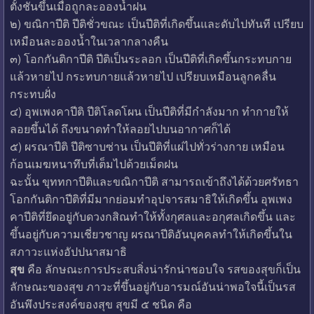
ตั้งชันขึ้นเมื่อถูกละอองน้ำฝน
๒) ขณิกาปีติ ปีติชั่วขณะ เป็นปีติที่เกิดขึ้นและดับไปทันที เปรียบ
เหมือนละอองน้ำในเวลากลางคืน
๓) โอกกันติกาปีติ ปีติเป็นระลอก เป็นปีติที่เกิดขึ้นกระทบกาย
แล้วหายไป กระทบกายแล้วหายไป เปรียบเหมือนลูกคลื่น
กระทบฝั่ง
๔) อุพเพงคาปีติ ปีติโลดโผน เป็นปีติที่มีกำลังมาก ทำกายให้
ลอยขึ้นได้ ถึงขนาดทำให้ลอยไปบนอากาศก็ได้
๕) ผรณาปีติ ปีติซาบซ่าน เป็นปีติที่แผ่ไปทั่วร่างกาย เหมือน
ก้อนเมฆหนาทึบที่เต็มไปด้วยเม็ดฝน
ฉะนั้น ขุททกาปีติและขณิกาปีติ สามารถเข้าถึงได้ด้วยศรัทธา
โอกกันติกาปีติที่มีมากย่อมทำอุปจารสมาธิให้เกิดขึ้น อุพเพง
คาปีติที่ยึดอยู่กับดวงกสิณทำให้ทั้งกุศลและอกุศลเกิดขึ้น และ
ขึ้นอยู่กับความเชี่ยวชาญ ผรณาปีติอันบุคคลทำให้เกิดขึ้นใน
สภาวะแห่งอัปปนาสมาธิ
สุข
คือ ลักษณะการประสบสิ่งน่ารักน่าชอบใจ รสของสุขก็เป็น
ลักษณะของสุข ภาวะที่ขึ้นอยู่กับอารมณ์อันน่าพอใจนี้เป็นรส
อันพึงประสงค์ของสุข สุขมี ๕ ชนิด คือ