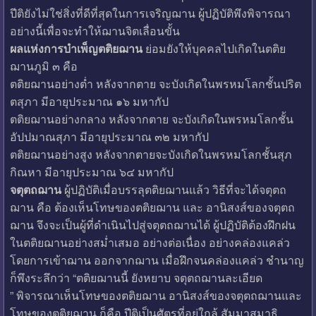
ปีติยังไม่ใช่สิ่งที่ดีที่สุดในการเจริญฌาน ผู้ปฏิบัติพึงพิจารณา
อย่างนี้เพื่อจะทำให้ฌานจิตเลื่อนขั้น
ผลแห่งการบำเพ็ญตติยฌาน
ย่อมยังให้บุคคลไปเกิดในตติย
ฌานภูมิ ๓ คือ
ตติยฌานอย่างต่ำ หลังจากตาย จะบังเกิดในพรหมโลกชั้นปริต
ตสุภา มีอายุประมาณ ๑๖ มหากัป
ตติยฌานอย่างกลาง หลังจากตาย จะบังเกิดในพรหมโลกชั้น
อัปปมาณสุภา มีอายุประมาณ ๓๒ มหากัป
ตติยฌานอย่างสูง หลังจากตายจะบังเกิดในพรหมโลกชั้นสุภ
กิณหา มีอายุประมาณ ๖๔ มหากัป
จตุตถฌาน
ผู้ปฏิบัติเมื่อบรรลุตติยฌานแล้ว วิธีที่จะได้จตุตถ
ฌาน คือ ต้องเห็นโทษของตติยฌาน และ อานิสงส์ของจตุตถ
ฌาน จึงจะเป็นผู้ที่ดำเนินไปสู่จตุตถฌานได้ ผู้ปฏิบัติต้องฝึกฝน
ในตติยฌานอย่างสม่ำเสมอ อย่างต่อเนื่อง อย่างคล่องแคล่ว
โดยการเข้าฌาน ออกจากฌาน เมื่อฝึกจนคล่องแคล่ว ชำนาญ
ก็พึงระลึกว่า “ตติยฌานนี้ ยังหยาบ จตุตถฌานละเอียด
” พิจารณาเห็นโทษของตติยฌาน อานิสงส์ของจตุตถฌานและ
โทษของตติยฌาน ก็คือ ปีติเป็นศัตรูที่อยู่ใกล้ สัมมาสมาธิ