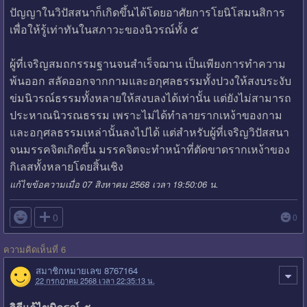
ปัญญาในวิปัสสนาก็เกิดขึ้นได้โดยอาศัยการโยนิโสมนสิการ
เพื่อให้รู้เท่าทันในสภาวะของนิวรณ์ทั้ง ๕
ผู้ที่เจริญสมถกรรมฐานจนสำเร็จฌาน เป็นเพียงการทำความ
พ้นออก สลัดออกจากกามและอกุศลธรรมทั้งปวงให้สงบระงับ
ข่มนิวรณ์ธรรมทั้งหลายให้สงบลงได้เท่านั้น แต่ยังไม่สามารถ
ประหาณนิวรณธรรม เพราะไม่ได้ทำลายรากเหง้าของกาม
และอกุศลธรรมเหล่านั้นลงไปได้ แต่สำหรับผู้ที่เจริญวิปัสสนา
จนมรรคจิตเกิดขึ้น มรรคจิตจะทำหน้าที่ตัดขาดรากเหง้าของ
กิเลสทั้งหลายโดยสิ้นเชิง
แก้ไขข้อความเมื่อ 07 สิงหาคม 2568 เวลา 19:50:06 น.

0
0
ความคิดเห็นที่ 6
สมาชิกหมายเลข 8767164
22 กรกฎาคม 2568 เวลา 22:35:13 น.