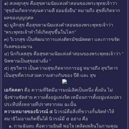
๑) สเหตุกสุข คือสุขตามนัยแห่งคำสอนของพระพุทธเจ้าว่า
“สุขอันเกิดจากคุณความดี ย่อมยั่งยืน” หมายถึง สุขที่เกิดจาก
ผลของบุญกุศล
๒) มูลิกสุข คือสุขตามนัยแห่งคำสอนของพระพุทธเจ้าว่า
“พระพุทธเจ้าทำให้เกิดสุขขึ้นในโลก”
๓) วิเวกสุข เป็นพัฒนาการแห่งตัตรมัชฌัตตตา และการขจัด
กิเลสของฌาน
๔) นิกกิเลสสุข คือสุขตามนัยแห่งคำสอนของพระพุทธเจ้าว่า “
นิพพานเป็นสุขอย่างยิ่ง ”
๕) สุขวิหาร เป็นความสุขเกิดจากการอยู่ หมายถึง สุขวิหาร
เป็นสุขที่ควรเสวยความต่างกันของ ปีติ และ สุข
เอกัคคตา
คือ ความที่จิตมีอารมณ์เลิศเป็นหนึ่ง ตั้งมั่น ไม่
ฟุ้งซ่านซัดส่าย ความตั้งอยู่แห่งจิต เหมือนการตั้งอยู่แห่งเปลว
ประทีปทั้งหลายที่ปราศจากลม ฉะนั้น
ความหมายของนิวรณ์ ๕
นิวรณ์คือสิ่งที่ขวางกั้นจิตทำให้
สมาธิไม่อาจเกิดขึ้นได้ นิวรณ์มี ๕ อย่าง คือ
๑. กามฉันทะ คือความยินดี พอใจ เพลิดเพลินในกามคุณ