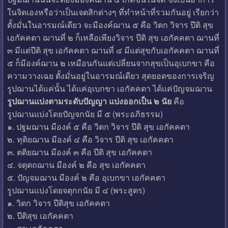
ในจิตเองหรือว่าเป็นเจตสิกต่างๆ ที่ทำหน้าที่รวมกันอยู่ เรียกว่า
ตั้งมั่นในอารมณ์เดียว จะมีองค์ฌาน ๕ คือ วิตก วิจาร ปีติ สุข
เอกัคคตา ฌานที่ ๒ ก็เหลือเพียงวิจาร ปีติ สุข เอกัคคตา ฌานที่
๓ มีแต่ปีติ สุข เอกัคคตา ฌานที่ ๔ มีแต่สุขกับเอกัคคตา ฌานที่
๕ ก็มีองค์ฌาน ๒ เหมือนกันแต่เปลี่ยนจากสุขเป็นอุเบกขา คือ
ความวางเฉย ตั้งมั่นอยู่ในอารมณ์เดียว สุดยอดของการเจริญ
รูปฌานได้แค่นั้น ได้แค่อุเบกขา เอกัคคตา ได้แค่ปัญจมฌาน
รูปฌานแบ่งตามระดับปัญญา แบ่งออกเป็น ๒ นัย
คือ
รูปฌานแบ่งโดยปัญจกนัย มี ๕ (พระอภิธรรม)
๑. ปฐมฌาน มีองค์ ๕ คือ วิตก วิจาร ปีติ สุข เอกัคคตา
๒. ทุติยฌาน มีองค์ ๔ คือ วิจาร ปีติ สุข เอกัคคตา
๓. ตติยฌาน มีองค์ ๓ คือ ปีติ สุข เอกัคคตา
๔. จตุตถฌาน มีองค์ ๒ คือ สุข เอกัคคตา
๕. ปัญจมฌาน มีองค์ ๒ คือ อุเบกขา เอกัคคตา
รูปฌานแบ่งโดยจตุกกนัย มี ๔ (พระสูตร)
๑. วิตก วิจาร ปีติสุข เอกัคคตา
๒. ปีติสุข เอกัคคตา