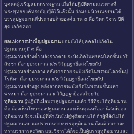
บุคคลผู้เจริญสมถกรรมฐาน เมื่อได้ปฏิบัติตามแนวทางที่
พระพุทธองค์ทรงบัญญัติไว้แล้วนั้น ย่อมข่มนิวรณธรรมได้
บรรลุปฐมฌานที่ประกอบด้วยองค์ฌาน ๕ คือ วิตก วิจาร ปีตี
สุข เอกัคคตา
ผลแห่งการบำเพ็ญปฐมฌาน
ย่อมยังให้บุคคลไปเกิดใน
ปฐมฌานภูมิ ๓ คือ
ปฐมฌานอย่างต่ำ หลังจากตาย จะบังเกิดในพรหมโลกชั้นปาริ
สัชชา มีอายุประมาณ ๑/๓ วิวัฏฏฐายีอสงไขยกัป
ปฐมฌานอย่างกลาง หลังจากตาย จะบังเกิดในพรหมโลกชั้นปุ
โรหิตา มีอายุประมาณ ๑/๒ วิวัฏฏฐายีอสงไขยกัป
ปฐมฌานอย่างสูง หลังจากตายจะบังเกิดในพรหมชั้นมหา
พรหมา มีอายุประมาณ ๑ วิวัฏฏฐายีอสงไขยกัป
ทุติยฌาน
ผู้ปฏิบัติเมื่อบรรลุปฐมฌานแล้ว วิธีที่จะได้ทุติยฌาน
คือ ต้องเห็นโทษของปฐมฌาน และเห็นคุณหรืออานิสงส์ของ
ทุติยฌาน จึงจะเป็นผู้ที่ดำเนินไปสู่ทุติยฌานได้ ถ้าผู้ที่ยังไม่ได้
ปฐมฌานเลย แต่ปรารถนาจะบรรลุทุติยฌาน ถึงแม้ว่าเขาจะ
ทราบว่าการละวิตก และวิจารได้ก็จะเป็นผู้บรรลุทุติยฌานและ