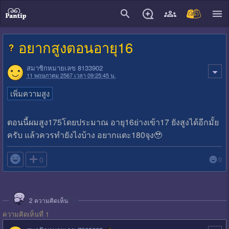
close
อยากสูงตอนอายุ16
สมาชิกหมายเลข 8133902
11 พฤษภาคม 2567 เวลา 09:25:45 น.
เพิ่มความสูง
ตอนนี้ผมสูง175โดยประมาณ อายุ16ย่างเข้า17 ยังสูงได้อีกมั้ย
ครับ แล้วควรทำยังไงบ้าง อยากแตะ180จุง🥹

0
0
2
ความคิดเห็น
ความคิดเห็นที่ 1