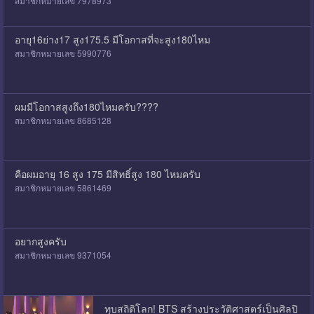
สมาชิกหมายเลข 7978973
อายุ16ย่าง17 สูง175.5 มีโอกาสที่จะสูง180ไหม
สมาชิกหมายเลข 5990776
ผมมีโอกาสสูงถึง180ไหมครับ????
สมาชิกหมายเลข 8685128
คือผมอายุ 16 สูง 175 มีสิทธิ์สูง 180 ไหมครับ
สมาชิกหมายเลข 5861469
อยากสูงครับ
สมาชิกหมายเลข 9371054
ทุบสถิติโลก! BTS สร้างประวัติศาสตร์เป็นศิลปิ