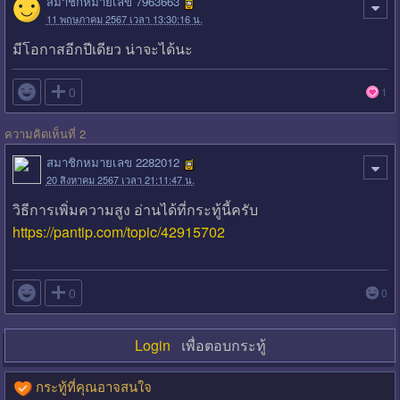
สมาชิกหมายเลข 7963663
11 พฤษภาคม 2567 เวลา 13:30:16 น.
มีโอกาสอีกปีเดียว น่าจะได้นะ

0
1
ความคิดเห็นที่ 2
สมาชิกหมายเลข 2282012
20 สิงหาคม 2567 เวลา 21:11:47 น.
วิธีการเพิ่มความสูง อ่านได้ที่กระทู้นี้ครับ
https://pantip.com/topic/42915702

0
0
Login
เพื่อตอบกระทู้
กระทู้ที่คุณอาจสนใจ