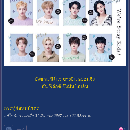
บังชาน
ลีโนว
ชางบิน
ฮยอนจิน
ฮัน
ฟีลิกซ์
ซึงมิน
ไอเอ็น
กระทู้ก่อนหน้าค่ะ
แก้ไขข้อความเมื่อ 31 มีนาคม 2567 เวลา 23:52:44 น.

0
3