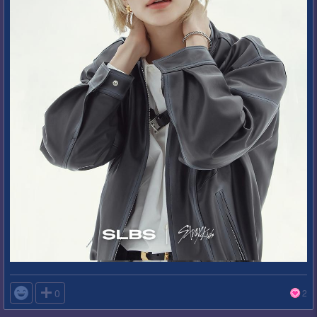

0
2