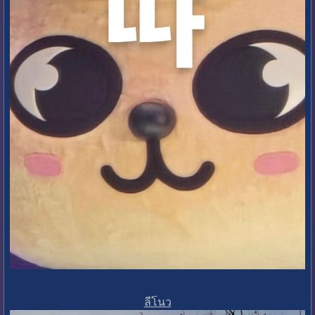
ลีโนว