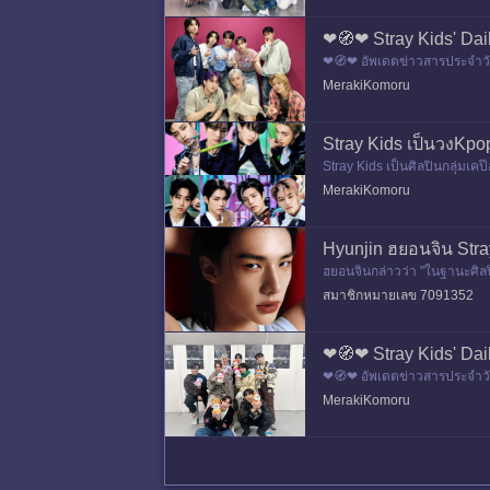
❤🧭❤ Stray Kids' Dai
❤🧭❤ อัพเดตข่าวสารประจำวันท
อ็น กระ
MerakiKomoru
Stray Kids เป็นวงKpop
Stray Kids เป็นศิลปินกลุ่มเคป
ความยินดีด้วยค่า 🎉🎊 ขอบ
MerakiKomoru
Hyunjin ฮยอนจิน Stray
ฮยอนจินกล่าวว่า "ในฐานะศิลปิ
นความรักอันมีค่าที่แฟนๆมอบ
สมาชิกหมายเลข 7091352
❤🧭❤ Stray Kids' Dai
❤🧭❤ อัพเดตข่าวสารประจำวันท
น กระทู้
MerakiKomoru