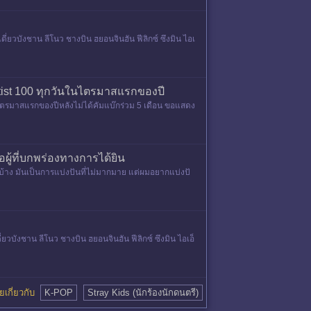
่ยวบังชาน ลีโนว ชางบิน ฮยอนจินฮัน ฟีลิกซ์ ซึงมิน ไอเ
 Artist 100 ทุกวันในไตรมาสแรกของปี
ันในไตรมาสแรกของปีหลังไม่ได้คัมแบ๊กร่วม 5 เดือน ขอแสดง
อผู้ที่บกพร่องทางการได้ยิน
้บ้าง มันเป็นการแบ่งปันที่ไม่มากมาย แต่ผมอยากแบ่งปั
วบังชาน ลีโนว ชางบิน ฮยอนจินฮัน ฟีลิกซ์ ซึงมิน ไอเอ็
คุยเกี่ยวกับ
K-POP
Stray Kids (นักร้องนักดนตรี)