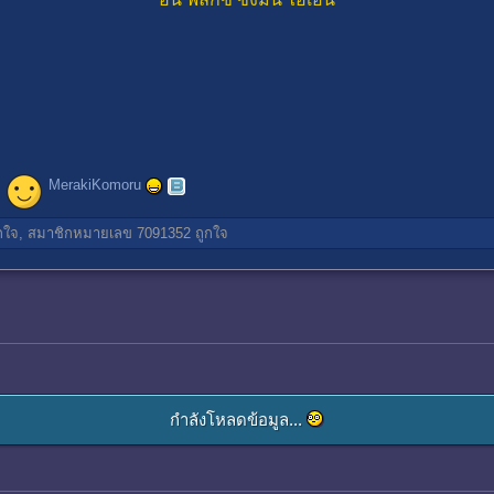
MerakiKomoru
กใจ,
สมาชิกหมายเลข 7091352
ถูกใจ
กำลังโหลดข้อมูล...