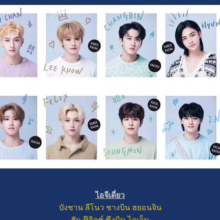
ไอจีเดี่ยว
บังชาน
ลีโนว
ชางบิน
ฮยอนจิน
ฮัน
ฟีลิกซ์
ซึงมิน
ไอเอ็น