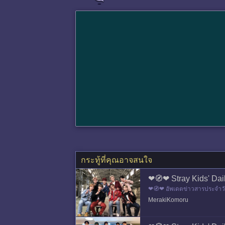
กระทู้ที่คุณอาจสนใจ
❤🧭❤ Stray Kids' Dai
❤🧭❤ อัพเดตข่าวสารประจำวันท
เอ็น กระ
MerakiKomoru