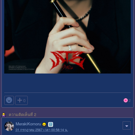

0
2
ความคิดเห็นที่ 2
MerakiKomoru
01 กรกฎาคม 2567 เวลา 00:58:14 น.