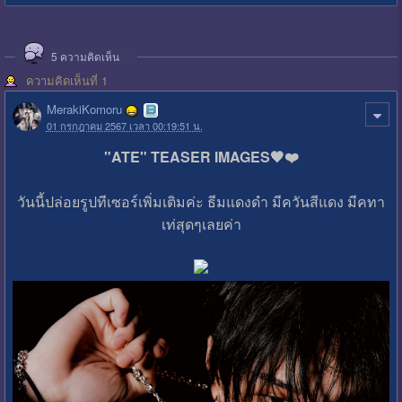
5
ความคิดเห็น
ความคิดเห็นที่ 1
MerakiKomoru
01 กรกฎาคม 2567 เวลา 00:19:51 น.
"ATE" TEASER IMAGES🖤❤️
วันนี้ปล่อยรูปทีเซอร์เพิ่มเติมค่ะ ธีมแดงดำ มีควันสีแดง มีคทา
เท่สุดๆเลยค่า