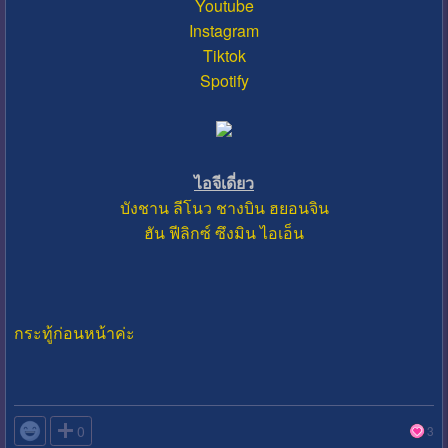
Youtube
Instagram
Tiktok
Spotify
ไอจีเดี่ยว
บังชาน
ลีโนว
ชางบิน
ฮยอนจิน
ฮัน
ฟีลิกซ์
ซึงมิน
ไอเอ็น
กระทู้ก่อนหน้าค่ะ

0
3