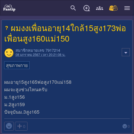
close
ผมงงเพื่อนอายุ14ใกล้15สูง173พ่อ
เพื่อนสูง160แม่150
สมาชิกหมายเลข 7917214
08 มกราคม 2567 เวลา 20:21:08 น.
สุขภาพกาย
ผมอายุ15สูง165พ่อสูง170แม่158
ผมจะสูงช่วงไหนครับ
ม.1สูง156
ม.2สูง159
ปัจจุบันม.3สูง165

0
0