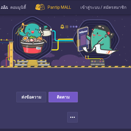
คอมมูนิตี้
Pantip MALL
เข้าสู่ระบบ / สมัครสมาชิก
ส่งข้อความ
ติดตาม
more_horiz