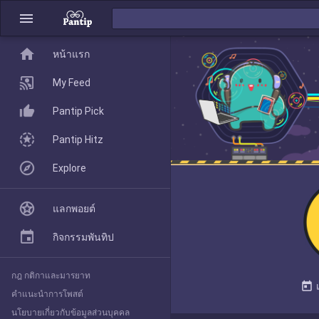
menu
home
home
หน้าแรก
หน้าแรก
My Feed
Pantip Pick
My Feed
Pantip Hitz
Explore
Pantip Pick
แลกพอยต์
Pantip Hitz
กิจกรรมพันทิป
กฎ กติกาและมารยาท
Explore
today
คำแนะนำการโพสต์
นโยบายเกี่ยวกับข้อมูลส่วนบุคคล