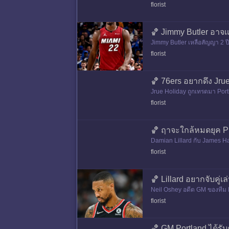
ด้ลงรายงาน
florist
🏀 Jimmy Butler อาจเ
Jimmy Butler เหลือสัญญา 2 ปีโ
florist
🏀 76ers อยากดึง Jru
Jrue Holiday ถูกเทรดมา Port
florist
🏀 ฤาจะใกล้หมดยุค 
Damian Lillard กับ James Har
florist
🏀 Lillard อยากจับคู่
Neil Oshey อดีต GM ของทีม P
florist
🏀 GM Portland ได้รั