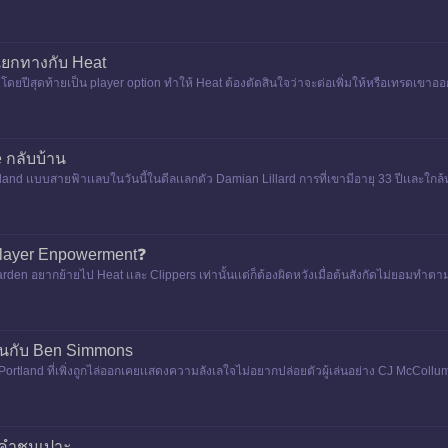
เยกทางกับ Heat
ดยปีสุดท้ายเป็น player option ทําให้ Heat ต้องตัดสินใจว่าจะต่อเพิ่มให้หรือเทรดเขาออก 
e กลับบ้าน
land เเบบสายฟ้าเเลบในวันนี้ในดีลเเลกตัว Damian Lillard การที่เขามีอายุ 33 ปีเเละใก
Player Enpowerment❓
den อยากย้ายไป Heat เเละ Clippers เท่านั้นเเต่ก็ต้องผิดหวังเมื่อต้นสังกัดไม่ยอมทําตา
เล่นกับ Ben Simmons
ortland ที่เพิ่งถูกไล่ออกเคยเเสดงความลังเลใจไม่อยากปล่อยตัวผู้เล่นอย่าง CJ McCollu
บคําชมเปาะ