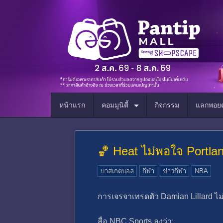
หน้าแรก
คอมมูนิตี้
กิจกรรม
แลกพอยต
🏀 Heat ไม่พอใจ Portla
บาสเกตบอล
กีฬา
ข่าวกีฬา
NBA
การเจรจาเทรดตัว Damian Lillard ไม่ม
สื่อ NBC Sports ลงว่า: