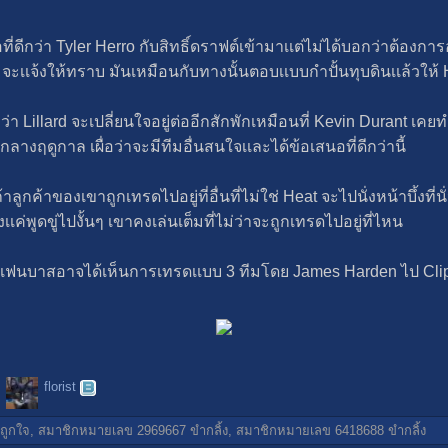
ี่ดีกว่า Tyler Herro กับสิทธิ์ดราฟต์เข้ามาเเต่ไม่ได้บอกว่าต้องการอ
จะเเจ้งให้ทราบ มันเหมือนกับทางนั้นตอบเเบบกําปั้นทุบดินเเล้วให้
่า Lillard จะเปลี่ยนใจอยู่ต่ออีกสักพักเหมือนที่ Kevin Durant เคย
กลางฤดูกาล เผื่อว่าจะมีทีมอื่นสนใจเเละได้ข้อเสนอที่ดีกว่านี้
กค้าของเขาถูกเทรดไปอยู่ที่อื่นที่ไม่ใช่ Heat จะไปนั่งหน้าบึ้งที่นั่น
เค่พูดขู่ไปงั้นๆ เขาคงเล่นเต็มที่ไม่ว่าจะถูกเทรดไปอยู่ที่ไหน
s เเฟนบาสอาจได้เห็นการเทรดเเบบ 3 ทีมโดย James Harden ไป Clipp
florist
ถูกใจ,
สมาชิกหมายเลข 2969667
ขำกลิ้ง,
สมาชิกหมายเลข 6418688
ขำกลิ้ง