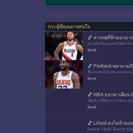
กระทู้ที่คุณอาจสนใจ
🏀 สาเหตุที่ลีกออกมาเ
อว่าเป็นเรื่องเเปลกที่ NBA ส
ยคนเคยทําเเบบเดียวกันเช่น 
florist
🏀 Portland พยายามปิดด
สื่อ Arizona Sports ลงรายงานว
florist
🏀 NBA ออกมาเตือน Li
เมื่อเร็วๆ นี้มีข่าวว่า Aaro
BA ได้ส่ง memo
florist
🏀 Lillard คงไม่ย้ายอ
Damian Lillard ได้ออกมาปฏิเสธข