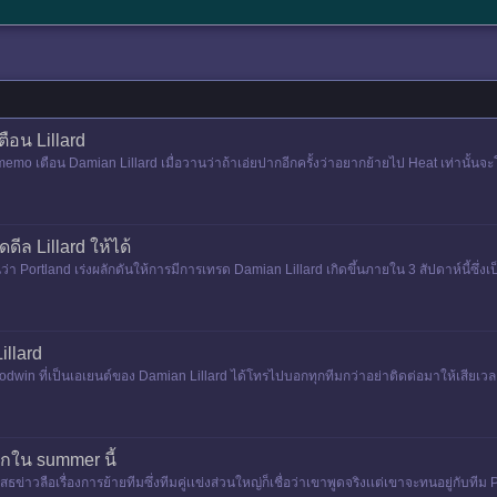
ตือน Lillard
่ง memo เตือน Damian Lillard เมื่อวานว่าถ้าเอ่ยปากอีกครั้งว่าอยากย้ายไป Heat เท่านั
Anthony Dav
ีล Lillard ให้ได้
่า Portland เร่งผลักดันให้การมีการเทรด Damian Lillard เกิดขึ้นภายใน 3 สัปดาห์นี้ซึ่งเป
llard
n Goodwin ที่เป็นเอเยนต์ของ Damian Lillard ได้โทรไปบอกทุกทีมกว่าอย่าติดต่อมาให้เสียเ
อกใน summer นี้
่าวลือเรื่องการย้ายทีมซึ่งทีมคู่เเข่งส่วนใหญ่ก็เชื่อว่าเขาพูดจริงเเต่เขาจะทนอยู่กับทีม P