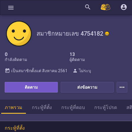
search
account_circle
menu
สมาชิกหมายเลข 4754182
0
13
กำลังติดตาม
ผู้ติดตาม
today
person
เป็นสมาชิกตั้งแต่
สิงหาคม 2561
ไม่ระบุ
more_horiz
ติดตาม
ส่งข้อความ
ภาพรวม
กระทู้ที่ตั้ง
กระทู้ที่ตอบ
กระทู้โปรด
สต
กระทู้ที่ตั้ง