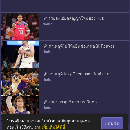
🏀 รายละเอียดสัญญาใหม่ของ Kuz
florist
🏀 สาเหตุที่ไม่มีทีมยื่นข้อเสนอให้ Reaves
florist
🏀 สาเหตุที่ Klay Thompson ฟิวส์ขาด
florist
🏀 รวมข่าวซุบซิบสายตะวันตก
florist
โปรดศึกษาและยอมรับนโยบายข้อมูลส่วนบุคคล
ยอมรับ
ก่อนเริ่มใช้งาน
อ่านเพิ่มเติมได้ที่นี่