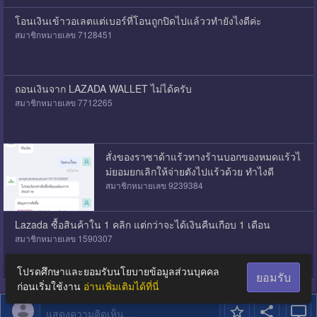
โอนเงินเข้าวอเลตแต่เบอร์ที่โอนถูกปิดไปแล้ววทำยังไงดีค่ะ
สมาชิกหมายเลข 7128451
ถอนเงินจาก LAZADA WALLET ไม่ได้ครับ
สมาชิกหมายเลข 7712265
สั่งของราซาด้าแร้วทางร้านบอกของหมดแร้วไ
ม่ยอมยกเลิกให้จ่ายตังไปแร้วด้วย ทำไงดี
สมาชิกหมายเลข 9239384
Lazada ซื้อสินค้าใน 1 คลิก แต่กว่าจะได้เงินคืนเกือบ 1 เดือน
สมาชิกหมายเลข 1590307
โปรดศึกษาและยอมรับนโยบายข้อมูลส่วนบุคคล
ยอมรับ
ก่อนเริ่มใช้งาน
อ่านเพิ่มเติมได้ที่นี่
แสดงความคิดเห็น...