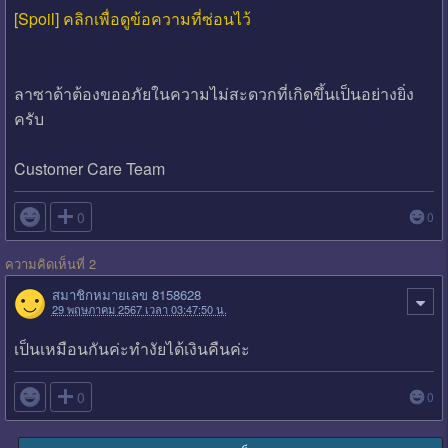
[Spoil] คลิกเพื่อดูข้อความที่ซ่อนไว้
ลาซาด้าต้องขออภัยในความไม่สะดวกที่เกิดขึ้นเป็นอย่างยิ่ง
ครับ
Customer Care Team

0
0
ความคิดเห็นที่ 2
สมาชิกหมายเลข 8158628
29 พฤษภาคม 2567 เวลา 03:47:50 น.
เป็นเหมือนกันค่ะทำงัยได้เงินคืนค่ะ

0
0