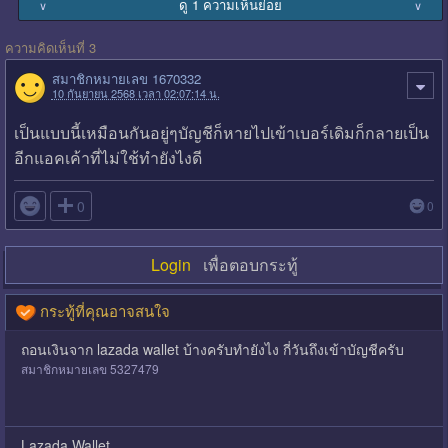
ดู 1 ความเห็นย่อย
∨
∨
ความคิดเห็นที่ 3
สมาชิกหมายเลข 1670332
10 กันยายน 2568 เวลา 02:07:14 น.
เป็นแบบนี้เหมือนกันอยู่ๆบัญชีก็หายไปเข้าเบอร์เดิมก็กลายเป็น
อีกแอคเค้าที่ไม่ใช้ทำยังไงดี

0
0
Login
เพื่อตอบกระทู้
กระทู้ที่คุณอาจสนใจ
ถอนเงินจาก lazada wallet บ้างครับทำยังไง กี่วันถึงเข้าบัญชีครับ
สมาชิกหมายเลข 5327479
Lazada Wallet