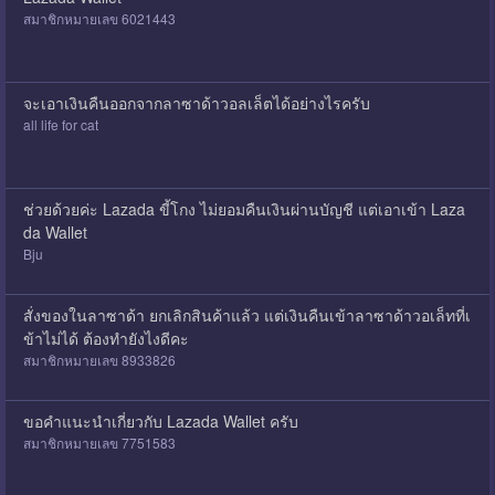
สมาชิกหมายเลข 6021443
จะเอาเงินคืนออกจากลาซาด้าวอลเล็ตได้อย่างไรครับ
all life for cat
ช่วยด้วยค่ะ Lazada ขี้โกง ไม่ยอมคืนเงินผ่านบัญชี แต่เอาเข้า Laza
da Wallet
Bju
สั่งของในลาซาด้า ยกเลิกสินค้าแล้ว แต่เงินคืนเข้าลาซาด้าวอเล็ทที่เ
ข้าไม่ได้ ต้องทำยังไงดีคะ
สมาชิกหมายเลข 8933826
ขอคำแนะนำเกี่ยวกับ Lazada Wallet ครับ
สมาชิกหมายเลข 7751583