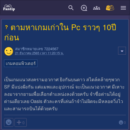
close
ตามหาเกมเก่าใน Pc ราวๆ 10ปี
ก่อน
สมาชิกหมายเลข 7224567
21 ธันวาคม 2565 เวลา 11:20:15 น.
เกมคอมพิวเตอร์
เป็นเกมแนวสงครามอวกาศ ยิงกันบนดาว สไตล์คล้ายๆพวก
SF มีแบ่งฝั่งกัน แต่แมพและอุปกรณ์ จะเป็นแนวอวกาศ มีเหาะ
ลงมาจากยานเพื่อเลือกตำแหน่งลงด้วยครับ จำชื่อด่านได้อยู่
ด่านเดียวเลย Oasis ตัวละครที่เล่นถ้าจำไม่ผิดจะมีหลอดวิ่งไว
และสามารถบินได้ด้วยครับ

0
0