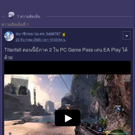
1
ความคิดเห็น
ความคิดเห็นที่ 1
สมาชิกหมายเลข 3498787
22 ธันวาคม 2565 เวลา 15:03:54 น.
Titanfall ตอนนี้มีภาค 2 ใน PC Game Pass เล่น EA Play ได้
ด้วย