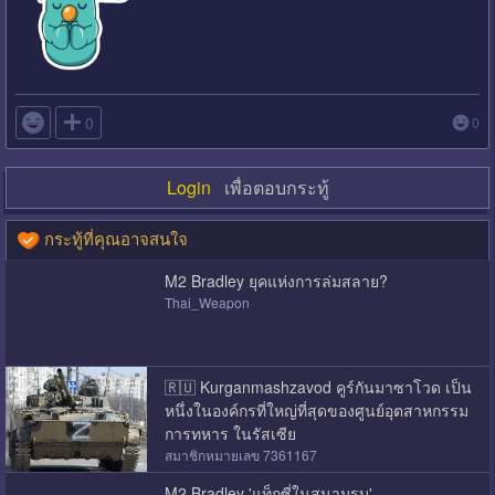

0
0
Login
เพื่อตอบกระทู้
กระทู้ที่คุณอาจสนใจ
M2 Bradley ยุคแห่งการล่มสลาย?
Thai_Weapon
🇷🇺 Kurganmashzavod คูร์กันมาซาโวด เป็น
หนึ่งในองค์กรที่ใหญ่ที่สุดของศูนย์อุตสาหกรรม
การทหาร ในรัสเซีย
สมาชิกหมายเลข 7361167
M2 Bradley 'แท็กซี่ในสนามรบ'