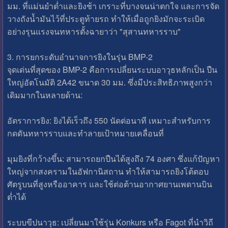
มม. ที่แม่นยำต่ำและยิงช้า เกราะที่บางจนน่าตกใจ และการจัด
วางถังน้ำมันไว้ที่ประตูท้ายรถ ทำให้เมื่อถูกยิงมักจะระเบิด
อย่างรุนแรงจนทหารตั้งฉายาว่า "สุสานทหารราบ"
3. การยกระดับอำนาจการยิงในรุ่น BMP-2
จุดเด่นที่สุดของ BMP-2 คือการเปลี่ยนระบบอาวุธหลักเป็น ปืน
ใหญ่อัตโนมัติ 2A42 ขนาด 30 มม. ซึ่งมีประสิทธิภาพสูงกว่า
เดิมมากในหลายด้าน:
อัตราการยิง: ยิงได้เร็วถึง 550 นัดต่อนาที เหมาะสำหรับการ
กดดันทหารราบและทำลายเป้าหมายเคลื่อนที่
มุมยิงที่กว้างขึ้น: สามารถยกปืนได้สูงถึง 74 องศา ซึ่งแก้ปัญหา
ใหญ่จากสงครามในอัฟกานิสถาน ทำให้สามารถยิงโต้ตอบ
ศัตรูบนที่สูงหรืออาคาร และใช้ต่อต้านอากาศยานเพดานบิน
ต่ำได้
ระบบขีปนาวุธ: เปลี่ยนมาใช้รุ่น Konkurs หรือ Fagot ที่นำวิถี