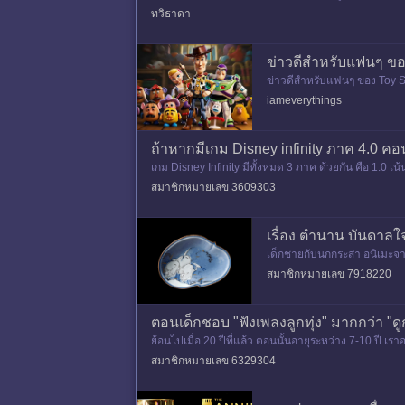
ทวิธาดา
ข่าวดีสำหรับแฟนๆ ขอ
ข่าวดีสำหรับแฟนๆ ของ Toy Stor
น Woody และ Buzz Lightyea
iameverythings
ถ้าหากมีเกม Disney infinity ภาค 4.0 คอน
เกม Disney Infinity มีทั้งหมด 3 ภาค ด้วยกัน คือ 1.0 
กให้เป็นคอ
สมาชิกหมายเลข 3609303
เรื่อง ตำนาน บันดาลใ
เด็กชายกับนกกระสา อนิเมะจากส
แห่งวิญญาณภาพยนตร์จากสตู
สมาชิกหมายเลข 7918220
ตอนเด็กชอบ "ฟังเพลงลูกทุ่ง" มากกว่า "
ย้อนไปเมื่อ 20 ปีที่แล้ว ตอนนั้นอายุระหว่าง 7-10 ปี เร
ต้องซื
สมาชิกหมายเลข 6329304