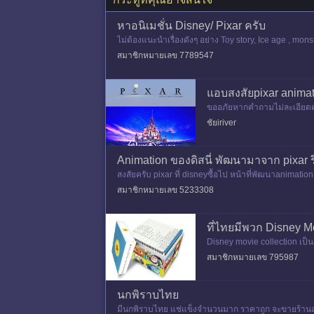
หาอนิเมชั่น Disney/ Pixar ครับ
ไม่ต้องแนะนำเรื่องดังๆ อย่าง Toy story, Ice age , mo
on / Cartoon คร
สมาชิกหมายเลข 7789547
แอบสงสัยpixar animat
ขออภัยหากคำถามไม่ละเอียดครับ
FROZEN pixar ก็ไม่ได้มีส่วนร
ชัยiriver
Animation ของดิสนี่ พัฒนามาจาก​ pixar ร
สงสัยครับ pixar ที่ disney​ซื้อไป​ หน้าที่พัฒนา​animatio
สมาชิกหมายเลข 5233308
ที่ไทยมีพวก Disney M
Disney movie collection เป็
สมาชิกหมายเลข 795987
นกพิราบไทย
มีนกพิราบไทย แช่แข็งจำนวนมาก ราคาถูก จะขายร้าน