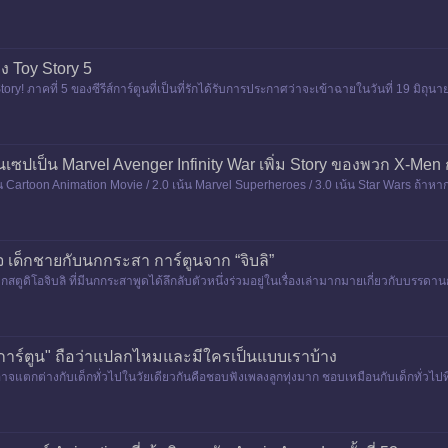
ง Toy Story 5
y! ภาคที่ 5 ของซีรีส์การ์ตูนที่เป็นที่รักได้รับการประกาศว่าจะเข้าฉายในวันที่ 19 มิถุนาย
r
เซปเป็น Marvel Avenger Infinity War เพิ่ม Story ของพวก X-Men ก
เน้น Cartoon Animation Movie / 2.0 เน้น Marvel Superheroes / 3.0 เน้น Star Wars ถ้าหา
จ เด็กชายกับนกกระสา การ์ตูนจาก “จิบลิ”
ตูดิโอจิบลิ ที่มีนกกระสาพูดได้ลึกลับตัวหนึ่งร่วมอยู่ในเรื่องเล่ามากมายเกี่ยวกับบรร
ดิโอจิบล
ดูการ์ตูน" ถือว่าแปลกไหมและมีใครเป็นแบบเราบ้าง
าอาจแตกต่างกับเด็กทั่วไปในวัยเดียวกันคือชอบฟังเพลงลูกทุ่งมาก ชอบเหมือนกับเด็กทั่วไปที่