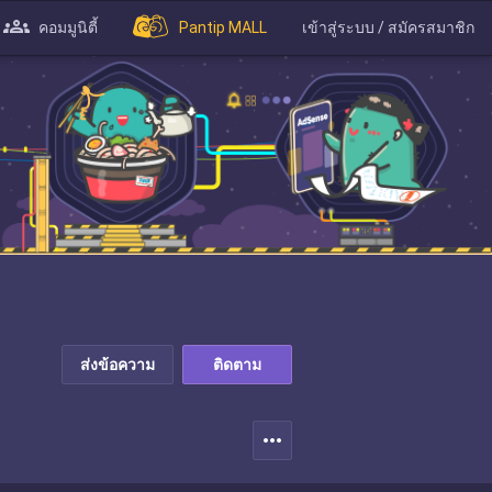
คอมมูนิตี้
Pantip MALL
เข้าสู่ระบบ / สมัครสมาชิก
ส่งข้อความ
ติดตาม
more_horiz