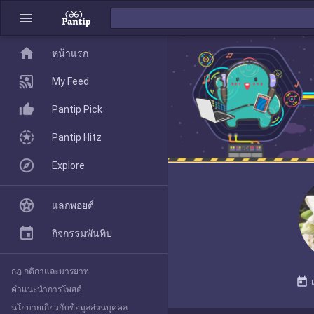
menu
home
home
หน้าแรก
หน้าแรก
My Feed
Pantip Pick
My Feed
Pantip Hitz
Explore
Pantip Pick
แลกพอยต์
Pantip Hitz
กิจกรรมพันทิป
กฎ กติกาและมารยาท
Explore
today
คำแนะนำการโพสต์
นโยบายเกี่ยวกับข้อมูลส่วนบุคคล