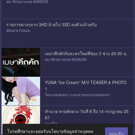
สมาชิกหมายเลข 6689238
รายการต่างๆจาก 3HD ย้ายไป 3SD ลงตัวแล้วครับ
What is Future.
เมษาคึกคักกับละครใหม่ที่ช่อง 3 ช่วง 20.30 น.
สมาชิกหมายเลข 8429298
YUNA “Ice Cream” M/V TEASER & PHOTO
1
โอบกอดลมหนาวและสายหมอกบนยอดเขา
ทำนาย ทายทักดวง วันที่ 8 ถึง 14 กรกฎาคม 25
67
ลายวิไล
โปรดศึกษาและยอมรับนโยบายข้อมูลส่วนบุคคล
ยอมรับ