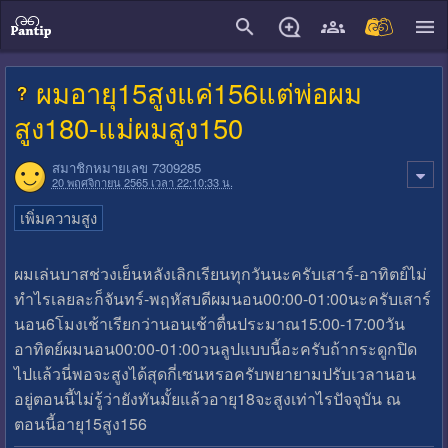
close
ผมอายุ15สูงแค่156แต่พ่อผม
สูง180-แม่ผมสูง150
สมาชิกหมายเลข 7309285
20 พฤศจิกายน 2565 เวลา 22:10:33 น.
เพิ่มความสูง
ผมเล่นบาสช่วงเย็นหลังเลิกเรียนทุกวันนะครับเสาร์-อาทิตย์ไม่
ทำไรเลยละก็จันทร์-พฤหัสบดีผมนอน00:00-01:00นะครับเสาร์
นอน6โมงเช้าเรียกว่านอนเช้าตื่นประมาณ15:00-17:00วัน
อาทิตย์ผมนอน00:00-01:00วนลูปแบบนี้อะครับถ้ากระดูกปิด
ไปแล้วนี่พอจะสูงได้สุดกี่เซนหรอครับพยายามปรับเวลานอน
อยู่ตอนนี้ไม่รู้ว่ายังทันมั้ยแล้วอายุ18จะสูงเท่าไรปัจจุบัน ณ
ตอนนี้อายุ15สูง156