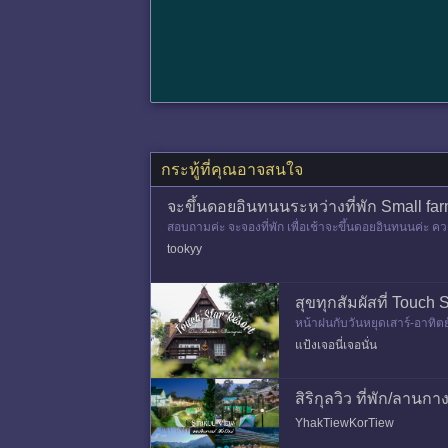
กระทู้ที่คุณอาจสนใจ
จะขึ้นดอยอินทนนระหว่างที่พัก Small farm
สอบถามค่ะ จะจองที่พัก เพื่อเช้าจะขึ้นดอยอินทนนค่ะ ควร
tookyy
สุขทุกสัมผัสที่ Touch
หน้าฝนกับวันหยุดเสาร์-อาทิตย์
กผ่อนนอนสบายที่รีสอร์ทน้ำแร
แป้งเจอนี่เจอนั่น
สิริกุลวิว ที่พัก/ลาน
YhakTiewKorTiew