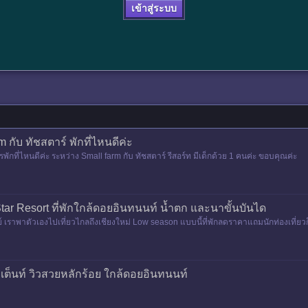
เข้าสู่ระบบ
 กับ ทัชสตาร์ พักที่ไหนดีค่ะ
พักที่ไหนดีค่ะ ระหว่าง Small farm กับ ทัชสตาร์ รีสอร์ท มีเด็กด้วย 1 คนค่ะ ขอบคุณค่ะ
 Star Resort ที่พักใกล้ดอยอินทนนท์ น้ำตก และนาขั้นบันได
 เราพาตัวเองไปเที่ยวไกลถึงเชียงใหม่ Low season แบบนี้ที่พักลดราคาแถมนักท่องเที่ยวก็น้
่หน
กางเต็นท์ วิวสวยหลักร้อย ใกล้ดอยอินทนนท์