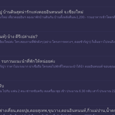
บ้านดินสุดน่ารักแห่งดอยอินทนนท์ จ.เชียงใหม่
ยงใหม่ เที่ยวดอยอินฯ ลองมาพักบ้านดินกัน บ้านทั้งหลังคืนละ1,200.- รวมอาหารเช้าโคตรดีเล
์) บ้าง ดีรึเปล่าเอ่ย?
ยงใหม่ค่ะ โทร.สอบถามที่พักดังๆ (อย่าง โครงการหลวงฯ, ดอยชัวร์ญ่า) ก็เต็มยาวไปจนถึงต้
ะ รบกวนแนะนำที่พักให้หน่อยค่ะ
ร์ญ่า ราคาไม่แรงมาก น่าเชื่อถือ ใครเคยไปพักที่ไหนแนะนำได้น้า ดอยอินทนนท์ ขอบคุณค
รับ
 ไปกับ แฟน 2 คน เช่ารถขับครับ ลงเครื่อง พุธ เช้า ประมาณ 6.30 กลับ เสาร์ ประมาณ 22.3
ุนช่างเคี่ยน,ดอยปุย,ดอยสุเทพ,ขุนวาง,ดอนอินทนนท์,กิ่วแม่ปาน,น้ำ