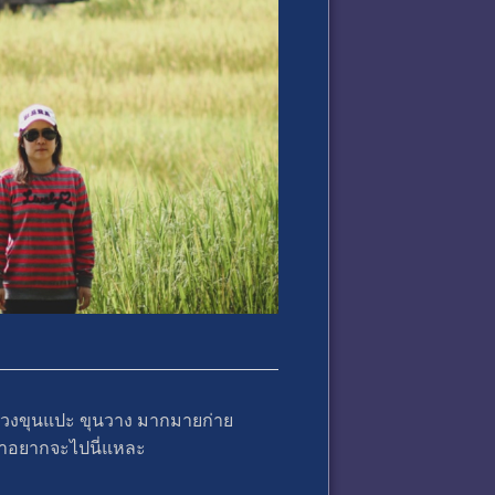
ลวงขุนแปะ ขุนวาง มากมายก่าย
่ีเราอยากจะไปนี่แหละ