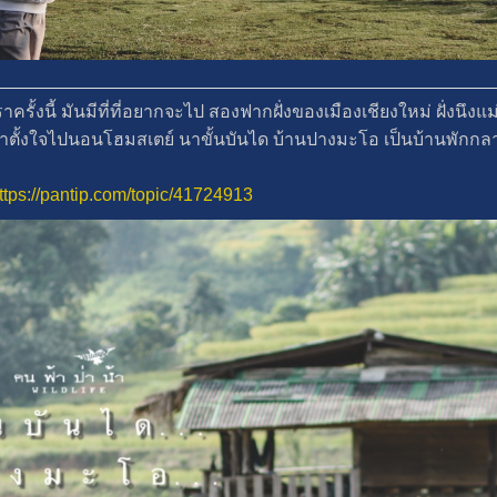
ราครั้งนี้ มันมีที่ที่อยากจะไป สองฟากฝั่งของเมืองเชียงใหม่ ฝั่งน
เราตั้งใจไปนอนโฮมสเตย์ นาขั้นบันได บ้านปางมะโอ เป็นบ้านพักกล
ttps://pantip.com/topic/41724913