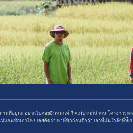
านที่อยู่นะ อยากไปดอยอินทนนท์ กิ่วแม่ปานก็น่าสน โครงการห
่นอนซักเท่าไหร่ เลยคิดว่า หาที่พักก่อนดีกว่า เอาที่มันใกล้ๆที่ท