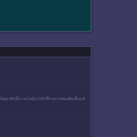
อย ทริปนี้เราจะไปนั่ง Chill ที่ร้านกาแฟบนสันเขื่อน พั