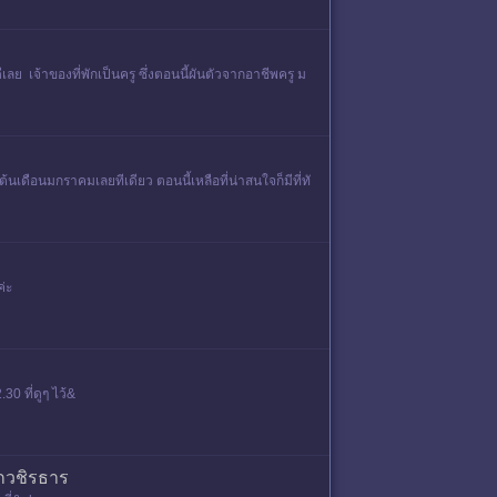
ย เจ้าของที่พักเป็นครู ซึ่งตอนนี้ผันตัวจากอาชีพครู ม
นเดือนมกราคมเลยทีเดียว ตอนนี้เหลือที่น่าสนใจก็มีที่ทั
่ะ
0 ที่ดูๆ ไว้&
ตกวชิรธาร