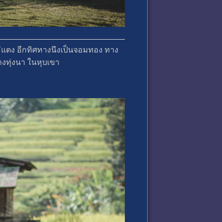
ึงแม่แตง อีกทิศทางนึงเป็นจอมทอง ทาง
างทุ่งนา ในหุบเขา