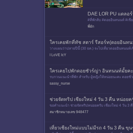
DAE LOR PU แดลอร์ปู 
#ที่พักลับ #ดอยอินทนนท์ #เชี
าเป็นเจ้าของที่พัก
พี่ผัก
ใครเคยพักที่ทัช สตาร์ รีสอร์ท(ดอยอินทนนท
วางแผนว่าปลายปีนี้ (30 ธค.) จะไปเที่ยวดอยอินทนนท์เชี
ชสตาร์ รีสอ
I LoVE IcY
ใครเคยไปพักดอยชัวร์ญ่า อินทนนท์มั้ยค
รบกวนแนะนำที่พัก สำหรับ ผู้หญิงให้หน่อยนะคะ ดอยชัว
sassy_nurse
ช่วยจัดทริป เชียงใหม่ 4 วัน 3 คืน หน่อยค
ขอคำแนะนำ ช่วยจัดทริปหน่อยครับ เชียงใหม่ 4 วัน 3 คืน
สมาชิกหมายเลข 948477
เที่ยวเชียงใหม่แบบไม่มีรถ 4 วัน 3 คืน ข