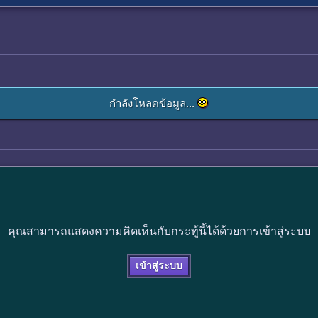
กำลังโหลดข้อมูล...
คุณสามารถแสดงความคิดเห็นกับกระทู้นี้ได้ด้วยการเข้าสู่ระบบ
เข้าสู่ระบบ