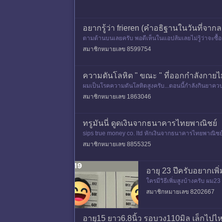
อยากรู้ว่า frieren (คำอธิฐานในวันที่จากล
ตามด้านบนเลยครับ พอดีเห็นในแอปส้มเลยไม่รู้ว่าจะซื้อเล
สมาชิกหมายเลข 8599754
ความดันโลหิต " ขณะ " ที่ออกกำลังกายไม
ผมเป็นโรคความดันโลหิตสูงครับ...ตอนนี้กำลังกินยาควบค
รั้ง.
สมาชิกหมายเลข 1863046
ทรูมันนี่ ดูดเงินจากธนาคารไทยพาณิชย์
sips true money co. ltd หักเงินจากธนาคารไทยพาณิชย์
สมาชิกหมายเลข 8855325
อายุ 23 ปีครับอยากเพิ่
ใครมีวิธีเพิ่มสูงบ้างครับ ผ
แค่163-167 ตอน18-20 ผมลดน
สมาชิกหมายเลข 8202667
อายุ15 ยาว6.8นิ้ว รอบวง110มิล เล็กไปไ