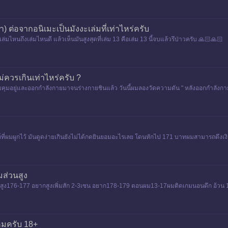
า) ต่อจากอนิเมะเป็นมังงะเล่มที่เท่าไหร่ครับ
่มไหนถึงเล่มไหนดี แล้วเห็นมันสูงสุดที่เล่ม 13 คือเล่ม 13 นี้จบแล้วรึป่าวครับ 🙏🏻🙏🏻
่ควรเกินเท่าไหร่ครับ ?
ุมอยู่และออกกำลังกายมาจนร่างกายชินแล้ว วันนี้ผมลองวัดความดัน " หลังออกกำลังกายเสร็
ที่ผมผูกไว้ มันดูดง่ายเกินยังไม่ได้กดยินยอมอะไรเลย โดนหักไป 171 บาทผมสามารถดึงเงิน
มส่วนสูง
ม23 สูง176-177 อยากสูงเพิ่มสัก 2-3เซน อยาก178-179 ตอนผม13-17ผมติดเกมนอนดึก อ้วน
้ำหนักมาเหลือ55-
หมครับ 18+