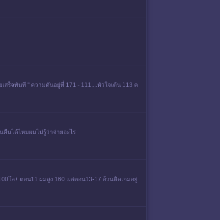
จทันที " ความดันอยู่ที่ 171 - 111....หัวใจเต้น 113 ค
คืนได้ไหมผมไม่รู้ว่าจ่ายอะไร
 100โล+ ตอน11 ผมสูง 160 แต่ตอน13-17 อ้วนติดเกมอยู่