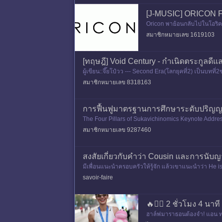
[J-MUSIC] ORICON 
Oricon พาย้อนกลับไปในโอริคอ
9,320 / second & third cons
สมาชิกหมายเลข 1619103
[ทฤษฎี] Void Century - กำเนิดตระกูลดีแ
ผู้เขียน::จึ๊ยโป๋วว --- Second Era(โลกยุคที่2) เป็
ออกมาเป็น Gra
สมาชิกหมายเลข 8318163
การฟื้นฟูมาตรฐานการศึกษาระดับปริญญ
The Four Pillars of Sukavichinomics Keynote Addres
s. first is
สมาชิกหมายเลข 9287460
สงสัยเกี่ยวกับคำว่า Cousin และการนับญ
มีเพื่อนแนะนำครอบครัวให้รู้จัก แล้วเขาแนะนำว่า He is a
savoir-faire
🔥🏃‍♀️ 2 ชั่วโมง 4 น
ฮาล์ฟมาราธอนต้องจำ! แอน ทอง 