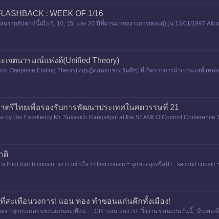
FLASHBACK : WEEK OF 1/16
นรายสัปดาห์นี้เมื่อ 5, 10, 15, และ 20 ปีที่ผ่านมาของวงการเพลงญี่ปุ่น 13/01/1997 A
e
ละเจตนารมณ์แห่งดี(Unified Theory)
นบทที่2ของ Onepiece Ending Theory(ทฤษฎีตอนจบของวันพีซ) ที่เกิดจากการนำเบาะแสทั้งหม
าตรีไทยเพื่อรองรับการพัฒนาประเทศในศตวรรษที่ 21
s by His Excellency Mr. Sukavich Rangsitpol at the SEAMEO Council Conference The s
าติ
 third,fourth cousin. งง เราเข้าใจว่า first cousin = ลูกของลุงหรือป้า , second cousin = 
าที ที่สะเทือนวงการ! แอน ทอง ทำขอนแก่นคึกทั้งเมือง!
ปลุกกระแสจนขอนแก่นสะเทือน … CR, แอน ทอง 👇🏻 “วิ่งงาน ขอนแก่นวันนี้.. มีระยะเดียวเลย