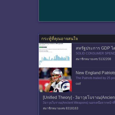
กระทู้ที่คุณอาจสนใจ
สหรัฐประการ GDP ไตรม
SOLID CONSUMER SPENDING Th
the collection and processi
สมาชิกหมายเลข 5132208
New England Patriots
The Patriots trailed by 25 po
y led the recovery, finishing
coif
[Unified Theory] - 3อาวุธโบราณ(Ancie
3อาวุธโบราณ(Ancient Weapons) นอกเหนือจากหน้าที่ใน
ลดีจึงต้องมี "ผู
สมาชิกหมายเลข 8318163