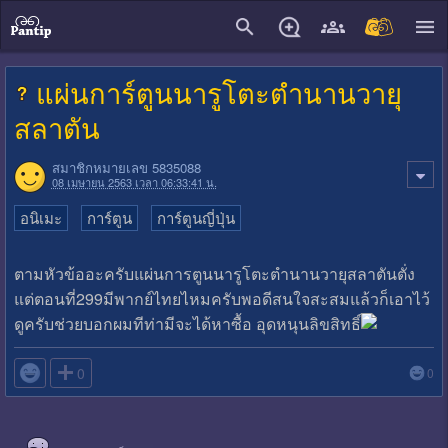
close
แผ่นการ์ตูนนารูโตะตำนานวายุ
สลาตัน
สมาชิกหมายเลข 5835088
08 เมษายน 2563 เวลา 06:33:41 น.
อนิเมะ
การ์ตูน
การ์ตูนญี่ปุ่น
ตามหัวข้ออะครับแผ่นการตูนนารูโตะตำนานวายุสลาตันตั่ง
แต่ตอนที่299มีพากย์ไทยไหมครับพอดีสนใจสะสมแล้วก็เอาไว้
ดูครับช่วยบอกผมทีท่ามีจะได้หาซื้อ อุดหนุนลิขสิทธิ์

0
0