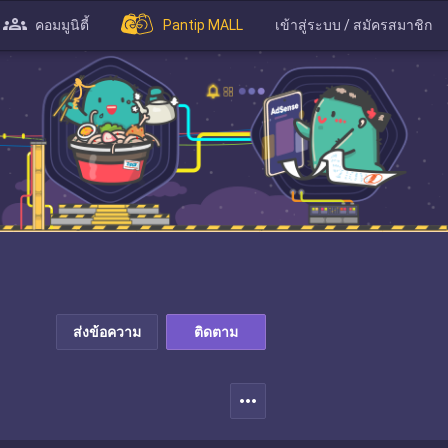
คอมมูนิตี้
Pantip MALL
เข้าสู่ระบบ / สมัครสมาชิก
ส่งข้อความ
ติดตาม
more_horiz