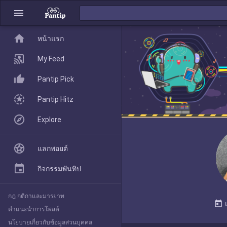
menu
home
home
หน้าแรก
หน้าแรก
My Feed
Pantip Pick
My Feed
Pantip Hitz
Explore
Pantip Pick
แลกพอยต์
Pantip Hitz
กิจกรรมพันทิป
กฎ กติกาและมารยาท
Explore
today
คำแนะนำการโพสต์
นโยบายเกี่ยวกับข้อมูลส่วนบุคคล