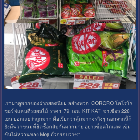
เรามาดูพวกของฝากยอดนิยม อย่างพวก CORORO โคโรโร
ซอร์ฟแคนดีรถผลไม้ ราคา 79 เยน KIT KAT ชาเขียว 228
เยน บอกเลยว่าถูกมาก คือเรียกว่าคุ้มมากจราิงๆ นอกจากนี้ก็
ยังมีพวกขนมที่ฮิตซื้อกลับกันมากมาย อย่างช็อคโกแลต เข้ม
ข้นไม่หวานของ Meji ถํ่วกรอบวาซา