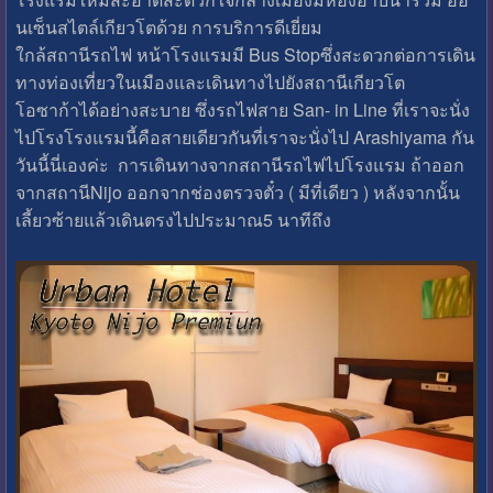
นเซ็นสไตล์เกียวโตด้วย การบริการดีเยี่ยม
ใกล้สถานีรถไฟ หน้าโรงแรมมี Bus Stopซึ่งสะดวกต่อการเดิน
ทางท่องเที่ยวในเมืองและเดินทางไปยังสถานีเกียวโต
โอซาก้าได้อย่างสะบาย ซึ่งรถไฟสาย San- in Line ที่เราจะนั่ง
ไปโรงโรงแรมนี้คือสายเดียวกันที่เราจะนั่งไป Arashiyama กัน
วันนี้นี่เองค่ะ การเดินทางจากสถานีรถไฟไปโรงแรม ถ้าออก
จากสถานีNijo ออกจากช่องตรวจตั๋ว ( มีที่เดียว ) หลังจากนั้น
เลี้ยวซ้ายแล้วเดินตรงไปประมาณ5 นาทีถึง