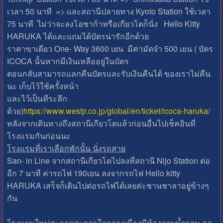
เวลา 50 นาที => และสถานีปลายทาง Kyoto Station ใช้เวลา
75 นาที ไม่ว่าจะลงโอซาก้าหรือเกียวโตก็นั่ง Hello Kitty
HARUKA ได้และแถมได้บัตรน่ารักอีกด้วย
ราคาขาเดียว One- Way 3600 เยน มีค่ามัดจำ 500 เยน ( บัตร
ICOCA นั้นหากมีเงินเหลืออยู่ในบัตร
ตอนกลับสามารถแลกคืนบัตรและรับเงินคืนได้ ของเราไม่คืน
นะ เก็บไว้ใช้ครั้งหน้า
และไว้เป็นทีระลึก
ด้วย)
https://www.westjr.co.jp/global/en/ticket/icoca-haruka/
หลังจากเดินทางถึงสถานีเกียวโตแล้วก่อนอื่นไปเช็คอินที่
โรงแรมกันก่อนนะ
โรงแรมที่เราเลือกพักนั้น นั่งรถสาย
San- in Line จากสถานีเกียวโตไปลงที่สถานี Nijo Station ต่อ
อีก 7 นาที ค่ารถไฟ 190เยน ลงจากรถไฟ Hello kitty
HARUKA เสร็จก็เดินไปต่อรถไฟได้เลยค่ะชานชาลาอยู่ข้างๆ
กัน
โรงแรมใหม่สะอาดสะดวกใจกลางเมืองมีห้องอาบน้ำรวม ออ