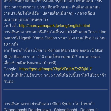
ค่าเข้าชมกุระสวนสาธารณะมารุยะม่าและย่านกิออน : ฟรี
ช่วงเวลาชมซากุระ ปลายเดือนมีนาคม - ต้นเดือนเมษายน
งานประดับไฟไลท์อัพ : ปลายเดือนมีนาคม - กลางเดือน
เมษายน (ตามกําหนดการ)
เว็บไวต์ :
http://maruyamapark.jp/lang/english.html
การเดินทาง :จากสถานีเกียวโตขึ้นรถไฟใต้ดินสาย Tozai Line
ลงสถานี Higashi Yama Station ราคา 260 เยน(เดินประมาณ
10 นาที)
จากโอซาก้าขึ้นรถไฟสาย Keihan Main Line ลงสถานี Gion
Shijo Station ราคา 410 เยน(ใช้ทางออกที่ 7 จากทางออก
เลี้ยวซ้ายเดินประมาณ 10 นาที)
Google :
https://goo.gl/maps/YhjdVD25AZcZDjkL7
จากนั้นก็เดินไปอีกประมาณ 5 นาทีเพื่อไปขึ้นรถไฟไปโอซาก้า
กันต่อ
การเดินทางจาก ย่านกิออน ( Gion Kyoto ) ไป โอซาก้า
(Nipponbashi Dendentown - Shinsaibashi - Dotobori )