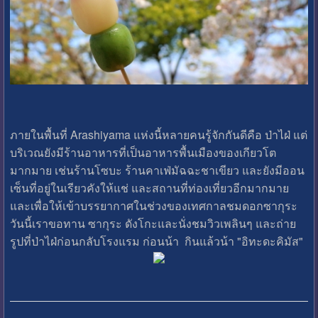
ภายในพื้นที่ Arashiyama แห่งนี้หลายคนรู้จักกันดีคือ ป่าไฝ่ แต่
บริเวณยังมีร้านอาหารที่เป็นอาหารพื้นเมืองของเกียวโต
มากมาย เช่นร้านโซบะ ร้านคาเฟ่มัฉฉะชาเขียว และยังมีออน
เซ็นที่อยู่ในเรียวคังให้แช่ และสถานที่ท่องเที่ยวอีกมากมาย
และเพื่อให้เข้าบรรยากาศในช่วงของเทศกาลชมดอกซากุระ
วันนี้เราขอทาน ซากุระ ดังโกะและนั่งชมวิวเพลินๆ และถ่าย
รูปที่ป่าไฝ่ก่อนกลับโรงแรม ก่อนน้า กินแล้วน้า "อิทะดะคิมัส"