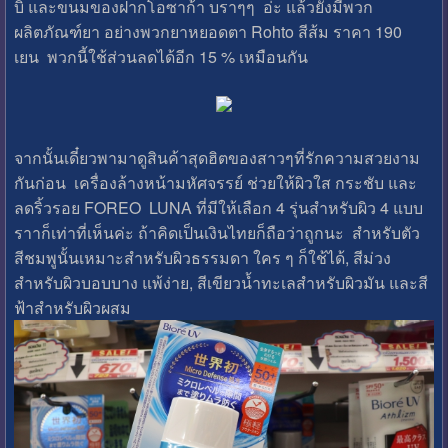
บิ และขนมของฝากโอซาก้า บราๆๆ อ่ะ แล้วยังมีพวก
ผลิตภัณฑ์ยา อย่างพวกยาหยอดตา Rohto สีส้ม ราคา 190
เยน พวกนี้ใช้ส่วนลดได้อีก 15 % เหมือนกัน
จากนั้นเดี๋ยวพามาดูสินค้าสุดฮิตของสาวๆที่รักความสวยงาม
กันก่อน เครื่องล้างหน้ามหัศจรรย์ ช่วยให้ผิวใส กระชับ และ
ลดริ้วรอย FOREO LUNA ที่มีให้เลือก 4 รุ่นสำหรับผิว 4 แบบ
ราาก็เท่าที่เห็นค่ะ ถ้าคิดเป็นเงินไทยก็ถือว่าถูกนะ สำหรับตัว
สีชมพูนั้นเหมาะสำหรับผิวธรรมดา ใคร ๆ ก็ใช้ได้, สีม่วง
สำหรับผิวบอบบาง แพ้ง่าย, สีเขียวน้ำทะเลสำหรับผิวมัน และสี
ฟ้าสำหรับผิวผสม