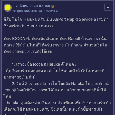
สมาชิกหมายเลข 809198
01 กุมภาพันธ์ 2558 เวลา 18:24:48 น.
สีส้ม ไม่ใช่ Haruka ครับเป็น AirPort Rapid Service ธรรมดา
ซึ่งจะช้ากว่า Haruka พอควร
บัตร ICOCA คือบัตรเติมเงินแบบบัตร Rabbit บ้านเรา ฉะนั้น
คุณจะใช้นั่งไปไหนก็ได้ครับ เพราะ มันหักตามจำนวนเงินใน
บัตร จ่ายของเซเว่นยังได้เลย
1. เราจะซื้อ icoca &Haruka ดีไหมคะ
- คุ้มดีนะครับ และสะดวก ถ้าไม่ใช้พาส(ซึ่งถ้าไปไม่หลายที่
มากพาสจะไม่คุ้ม)
2. วันที่ 2 เราจะไปเกียวโต โดยนั่ง Haruka ไป จากสถานี
tennoji โดยใช้บัตร icoca ได้ไหมคะ แล้วสามาถจองที่นั่งได้
ไหม
- haruka คุณต้องจ่ายเงินค่ารถด่วนพิเศษเพิ่มต่างหาก ครับ ถ้า
เลือกจะใช้ haruka นะครับ ซึ่งเคสนี้ผมแนะนำซื้อพาส JR