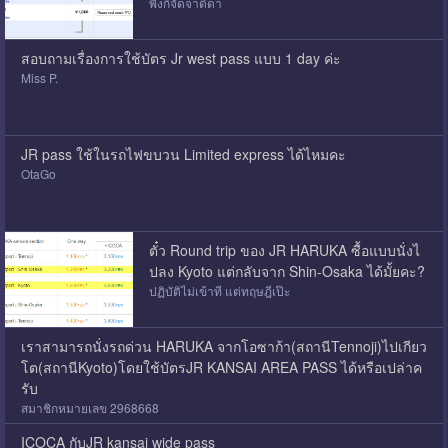
พิ้งกี้จั๊ดจาดีดา
สอบถามเรื่องการใช้บัตร Jr west pass แบบ 1 day ค่ะ
Miss P.
JR pass ใช้ในรถไฟขบวน Limited express ได้ไหมคะ
OtaGo
ตั๋ว Round trip ของ JR HARUKA ซื้อแบบนั่งไ
ปลง Kyoto แต่กลับจาก Shin-Osaka ได้มั้ยคะ?
ปฏิบัติไม่เข้าที แต่ทฤษฎีเป๊ะ
เราสามารถนั่งรถด่วน HARUKA จากโอซาก้า(สถานีTennoji)ไปเกียว
โต(สถานีKyoto)โดยใช้บัตรJR KANSAI AREA PASS ได้หรือเปล่าค
รับ
สมาชิกหมายเลข 2968668
ICOCA กับJR kansai wide pass