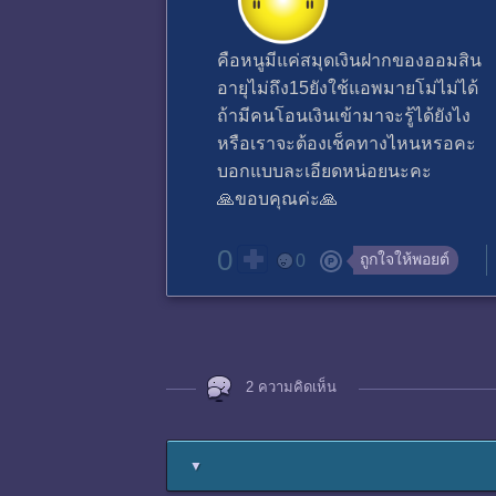
คือหนูมีแค่สมุดเงินฝากของออมสิน
อายุไม่ถึง15ยังใช้แอพมายโม่ไม่ได้
ถ้ามีคนโอนเงินเข้ามาจะรู้ได้ยังไง
หรือเราจะต้องเช็คทางไหนหรอคะ
บอกแบบละเอียดหน่อยนะคะ
🙏ขอบคุณค่ะ🙏
0
ถูกใจให้พอยต์
0
2 ความคิดเห็น
▼