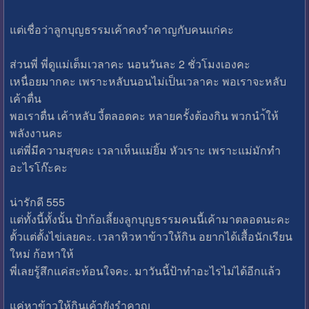
แต่เชื่อว่าลูกบุญธรรมเค้าคงรำคาญกับคนแก่คะ
ส่วนพี่ พี่ดูแม่เต็มเวลาคะ นอนวันละ 2 ชั่วโมงเองคะ
เหนื่อยมากคะ เพราะหลับนอนไม่เป็นเวลาคะ พอเราจะหลับ
เค้าตื่น
พอเราตื่น เค้าหลับ งี้ตลอดคะ หลายครั้งต้องกิน พวกนำ้ให้
พลังงานคะ
แต่พี่มีความสุขคะ เวลาเห็นแม่ยิ้ม หัวเราะ เพราะแม่มักทำ
อะไรโก๊ะคะ
น่ารักดี 555
แต่ทั้งนี้ทั้งนั้น ป้าก้อเลี้ยงลูกบุญธรรมคนนี้เค้ามาตลอดนะคะ
ตั้วแต่ตั้งไข่เลยคะ. เวลาหิวหาข้าวให้กิน อยากได้เสื้อนักเรียน
ใหม่ ก้อหาให้
พี่เลยรู้สึกแค่สะท้อนใจคะ. มาวันนี้ป้าทำอะไรไม่ได้อีกแล้ว
แค่หาข้าวให้กินเค้ายังรำคาญ