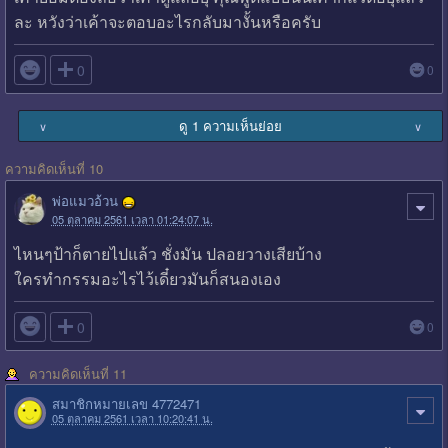
ละ หวังว่าเค้าจะตอบอะไรกลับมางั้นหรือครับ

0
0
ดู 1 ความเห็นย่อย
∨
∨
ความคิดเห็นที่ 10
พ่อแมวอ้วน
05 ตุลาคม 2561 เวลา 01:24:07 น.
ไหนๆป้าก็ตายไปแล้ว ชั่งมัน ปลอยวางเสียบ้าง
ใครทำกรรมอะไรไว้เดี๋ยวมันก็สนองเอง

0
0
ความคิดเห็นที่ 11
สมาชิกหมายเลข 4772471
05 ตุลาคม 2561 เวลา 10:20:41 น.