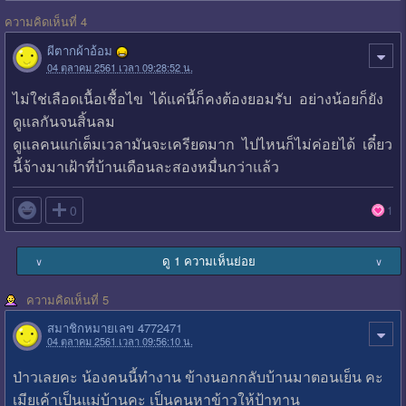
ความคิดเห็นที่ 4
ผีตากผ้าอ้อม
04 ตุลาคม 2561 เวลา 09:28:52 น.
ไม่ใช่เลือดเนื้อเชื้อไข ได้แค่นี้ก็คงต้องยอมรับ อย่างน้อยก็ยัง
ดูแลกันจนสิ้นลม
ดูแลคนแก่เต็มเวลามันจะเครียดมาก ไปไหนก็ไม่ค่อยได้ เดี๋ยว
นี้จ้างมาเฝ้าที่บ้านเดือนละสองหมื่นกว่าแล้ว

0
1
ดู 1 ความเห็นย่อย
∨
∨
ความคิดเห็นที่ 5
สมาชิกหมายเลข 4772471
04 ตุลาคม 2561 เวลา 09:56:10 น.
ป่าวเลยคะ น้องคนนี้ทำงาน ข้างนอกกลับบ้านมาตอนเย็น คะ
เมียเค้าเป็นแม่บ้านคะ เป็นคนหาข้าวให้ป้าทาน