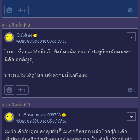

0
0
ความคิดเห็นที่ 8
ฉันโง่เอง
04 ตุลาคม 2561 เวลา 16:20:57 น.
ไม่น่าเชื่อยุคสมัยนี้แล้ว ยังมีคนคิดว่าเอาไปอยู่บ้านพักคนชรา
นี่คือ อกตัญญู
บางคนไม่ได้ดูโลกแห่งความเป็นจริงเลย

0
0
ความคิดเห็นที่ 9
สมาชิกหมายเลข 938728
04 ตุลาคม 2561 เวลา 23:49:03 น.
ผมว่าเค้ากับคุณ คงคุยกันก็ไม่เคยดีหรอก แล้วป้าอยุ่กับเค้า
เค้าย้อมต้องถือว่าเค้าดูแลอยุ่ คุณพูดแบบนั้นเค้าก็แว๊ดอยุ่แล้ว