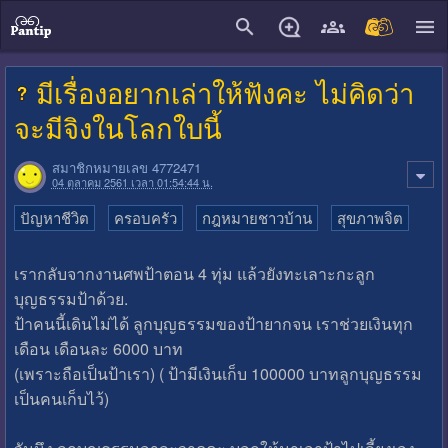
close
มีเรื่องอยากเล่าให้ฟังคะ ไม่คิดว่า
จะมีจิงในโลกใบนี้
สมาชิกหมายเลข 4772471
04 ตุลาคม 2561 เวลา 01:54:44 น.
ปัญหาชีวิต
ครอบครัว
กฎหมายชาวบ้าน
สุขภาพจิต
เรากลับจากงานศพป้าตอน 4 ทุ่ม แล้วยังทะเลาะกะลูก
บุญธรรมป้าด้วย.
ป้าคนนี้เดินไม่ได้ ลูกบุญธรรมของป้ายากจน เราช่วยเงินทุก
เดือน เดือนละ 6000 บาท
(เพราะถือเป็นป้าเรา) ( ป้ามีเงินเก็บ 100000 บาทลูกบุญธรรม
เป็นคนเก็บไว้)