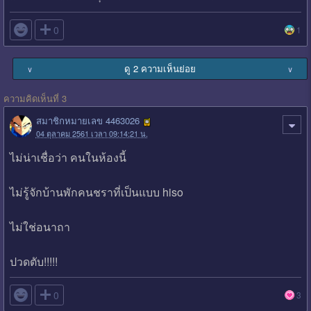

0
1
ดู 2 ความเห็นย่อย
∨
∨
ความคิดเห็นที่ 3
สมาชิกหมายเลข 4463026
04 ตุลาคม 2561 เวลา 09:14:21 น.
ไม่น่าเชื่อว่า คนในห้องนี้
ไม่รู้จักบ้านพักคนชราที่เป็นแบบ hiso
ไม่ใช่อนาถา
ปวดตับ!!!!!

0
3