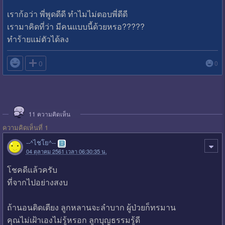
เราก้อว่า พี่พูดดีดี ทำไมไม่ตอบพี่ดีดี
เรามาคิดที่ว่า มีคนแบบนี้ด้วยหรอ?????
ทำร้ายแม่ตัวได้ลง

0
0
11
ความคิดเห็น
ความคิดเห็นที่ 1
--^ไชโย^--
04 ตุลาคม 2561 เวลา 06:30:35 น.
โชคดีแล้วครับ
ที่จากไปอย่างสงบ
ถ้านอนติดเตียง ลูกหลานจะลำบาก ผู้ป่วยก็ทรมาน
คุณไม่เฝ้าเองไม่รู้หรอก ลูกบุญธรรมรู้ดี