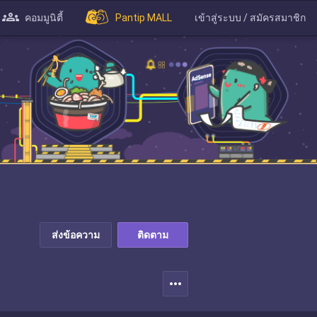
คอมมูนิตี้
Pantip MALL
เข้าสู่ระบบ / สมัครสมาชิก
ส่งข้อความ
ติดตาม
more_horiz