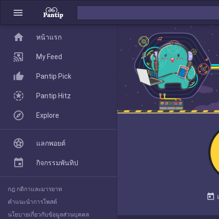
menu
home
home
หน้าแรก
หน้าแรก
My Feed
Pantip Pick
My Feed
Pantip Hitz
Explore
Pantip Pick
แลกพอยต์
Pantip Hitz
กิจกรรมพันทิป
กฎ กติกาและมารยาท
Explore
today
คำแนะนำการโพสต์
นโยบายเกี่ยวกับข้อมูลส่วนบุคคล