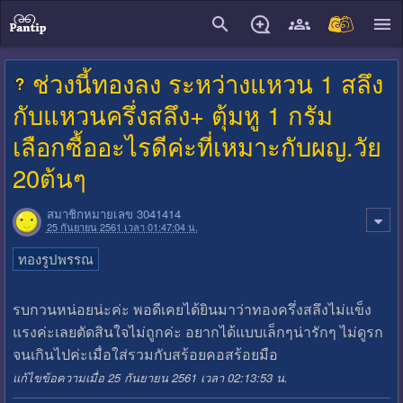
close
ช่วงนี้ทองลง ระหว่างแหวน 1 สลึง
กับแหวนครึ่งสลึง+ ตุ้มหู 1 กรัม
เลือกซื้ออะไรดีค่ะที่เหมาะกับผญ.วัย
20ต้นๆ
สมาชิกหมายเลข 3041414
25 กันยายน 2561 เวลา 01:47:04 น.
ทองรูปพรรณ
รบกวนหน่อยน่ะค่ะ พอดีเคยได้ยินมาว่าทองครึ่งสลึงไม่แข็ง
แรงค่ะเลยตัดสินใจไม่ถูกค่ะ อยากได้แบบเล็กๆน่ารักๆ ไม่ดูรก
จนเกินไปค่ะเมื่อใส่รวมกับสร้อยคอสร้อยมือ
แก้ไขข้อความเมื่อ 25 กันยายน 2561 เวลา 02:13:53 น.