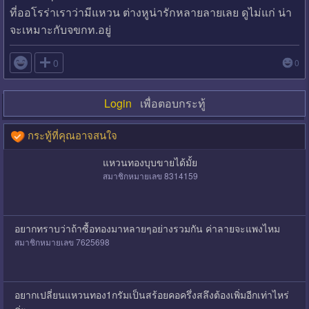
ที่ออโรร่าเราว่ามีแหวน ต่างหูน่ารักหลายลายเลย ดูไม่แก่ น่า
จะเหมาะกับจขกท.อยู่

0
0
Login
เพื่อตอบกระทู้
กระทู้ที่คุณอาจสนใจ
แหวนทองบุบขายได้มั้ย
สมาชิกหมายเลข 8314159
อยากทราบว่าถ้าซื้อทองมาหลายๆอย่างรวมกัน ค่าลายจะแพงไหม
สมาชิกหมายเลข 7625698
อยากเปลี่ยนแหวนทอง1กรัมเป็นสร้อยคอครึ่งสลึงต้องเพิ่มอีกเท่าไหร่
ค่ะ