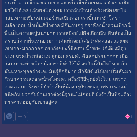
ตะกร้ามาเปลี่ยน ขนาดกางเกงหรือเสื้อที่เลอะเมน ยังเอากลับ
มาใส่ได้เลย แล้วพอปิดเทอม เรากลับบ้านต่างจังหวัด เขาไม่
กลับเพราะเรียนซัมเมอร์ พอเปิดเทอมเราขึ้นมา ชักโครก
เหลืองอ๋อย น้ำเป็นสีน้ำตาล มีอึนอนอยู่ ตรงห้องน้ำส่วนเปียกนี่
พื้นเป็นคราบสบู่หนามาก เราเหยียบไปคือเกือบลื่น พื่นห้องเป็น
คราบสีดำๆพื้นเหนียวมาก เดินทีก็จะมีเศษไรติดตลอดและผม
เขาเยอะมากกกกก ตรงถังขยะก็มีคราบน้ำขยะ ใต้เตียงมีถุง
ขนม ขวดน้ำ กล่องนม ลูกอม ครบค่ะ คือสกปรกมากกก เมื่อ
ก่อนบางอย่างเล็กๆน้อยเราก็ทำให้ได้ จนวันนี้มันไม่ไหวแล้ว
มันแหวะทุกอย่างเลย มันรู้สึกอี๋มาก มีวิธียังไงให้เขาเริ่มหันมา
รักษาความสะอาดบ้างไหมคะ หรือมีวิธีพูดยังไงไหม เพราะ
ตามความจริงเราก็ยังจำเป็นที่ต้องอยู่กับเขาอยู่ เพราะพ่อแม่
สนิทกัน บวกกับบ้านเราช่วงนี้ฐานะไม่ค่อยดี ยังจำเป็นที่จะต้อง
หารค่าหออยู่กับเขาอยู่ค่ะ

0
1