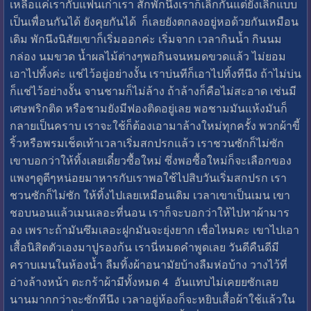
เหลือแค่เรากับแฟนเก่าเรา สักพักนึงเราก็เลิกกันแต่ยังเลิกแบบ
เป็นเพื่อนกันได้ ยังคุยกันได้ ก็เลยยังตกลงอยู่หอด้วยกันเหมือน
เดิม พักนึงนิสัยเขาก็เริ่มออกค่ะ เริ่มจาก เวลากินน้ำ กินนม
กล่อง นมขวด น้ำผลไม้ต่างๆพอกินจนหมดขวดแล้ว ไม่ยอม
เอาไปทิ้งค่ะ แช่ไว้อยู่อย่างงั้น เราบ่นทีก็เอาไปทิ้งทีนึง ถ้าไม่บ่น
ก็แช่ไว้อย่างงั้น จานชามก็ไม่ล้าง ถ้าล้างก็คือไม่สะอาด เช่นมี
เศษพริกติด หรือชามยังมีฟองติดอยู่เลย พอชามมันแห้งมันก็
กลายเป็นคราบ เราจะใช้ก็ต้องเอามาล้างใหม่ทุกครั้ง พวกผ้าขี้
ริ้วหรือพรมเช็ดเท้าเวลาเริ่มสกปรกแล้ว เราชวนซักก็ไม่ซัก
เขาบอกว่าให้ทิ้งเลยเดี๋ยวซื้อใหม่ ซึ่งพอซื้อใหม่ก็จะเลือกของ
แพงๆดูดีๆหน่อยมาหารกับเราพอใช้ไปสิบวันเริ่มสกปรก เรา
ชวนซักก็ไม่ซัก ให้ทิ้งไปเลยเหมือนเดิม เวลาเขาเป็นเมน เขา
ชอบนอนแล้วเมนเลอะที่นอน เราก็จะบอกว่าให้ไปหาผ้ามาร
อง เพราะถ้ามันซึมเลอะฝูกมันจะยุ่งยาก เชื่อไหมคะ เขาไปเอา
เสื้อนิสิตตัวเองมาปูรองก้น เรานี่หมดคำพูดเลย วันดีคืนดีมี
คราบเมนในห้องน้ำ ลืมทิ้งผ้าอนามัยบ้างลืมห่อบ้าง วางไว้ที่
อ่างล้างหน้า ตะกร้าผ้ามีทั้งหมด 4 อันแทบไม่เคยยซักเลย
นานมากกว่าจะซักทีนึง เวลาอยู่ห้องก็จะหยิบเสื้อผ้าใช้แล้วใน