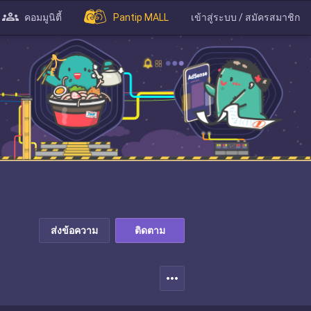
คอมมูนิตี้
Pantip MALL
เข้าสู่ระบบ / สมัครสมาชิก
ส่งข้อความ
ติดตาม
more_horiz