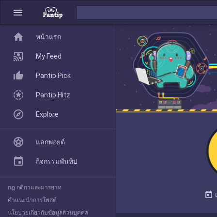
menu
home
home
หน้าแรก
หน้าแรก
My Feed
Pantip Pick
My Feed
Pantip Hitz
Explore
Pantip Pick
แลกพอยต์
Pantip Hitz
กิจกรรมพันทิป
กฎ กติกาและมารยาท
Explore
today
คำแนะนำการโพสต์
นโยบายเกี่ยวกับข้อมูลส่วนบุคคล