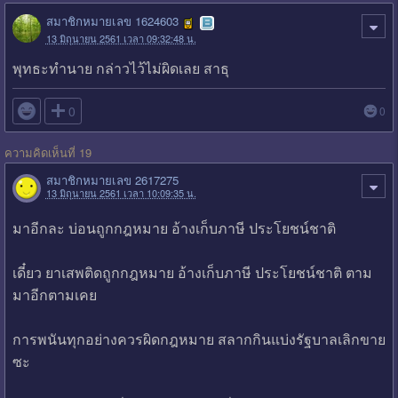
สมาชิกหมายเลข 1624603
13 มิถุนายน 2561 เวลา 09:32:48 น.
พุทธะทำนาย กล่าวไว้ไม่ผิดเลย สาธุ

0
0
ความคิดเห็นที่ 19
สมาชิกหมายเลข 2617275
13 มิถุนายน 2561 เวลา 10:09:35 น.
มาอีกละ บ่อนถูกกฎหมาย อ้างเก็บภาษี ประโยชน์ชาติ
เดี๋ยว ยาเสพติดถูกกฎหมาย อ้างเก็บภาษี ประโยชน์ชาติ ตาม
มาอีกตามเคย
การพนันทุกอย่างควรผิดกฎหมาย สลากกินแบ่งรัฐบาลเลิกขาย
ซะ