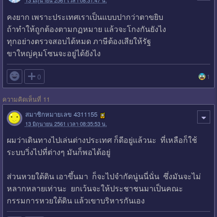
13 มิถุนายน 2561 เวลา 08:31:47 น.
คงยาก เพราะประเทศเราเป็นแบบปากว่าตาขยิบ
ถ้าทำให้ถูกต้องตามกฏหมาย แล้วจะโกงกันยังไง
ทุกอย่างตรวจสอบได้หมด ภาษีต้องเสียให้รัฐ
ขาใหญ่คุมโซนจะอยู่ได้ยังไง

0
1
ความคิดเห็นที่ 11
สมาชิกหมายเลข 4311155
13 มิถุนายน 2561 เวลา 08:35:53 น.
ผมว่าเดินทางไปเล่นต่างประเทศ ก็ดีอยู่แล้วนะ ที่เหลือก็ใช้
ระบบวิ่งไปที่ต่างๆ มันก็พอได้อยู่
ส่วนหวยใต้ดิน เอาขึ้นมา ก็จะไปจำกัดนู่นนี่นั่น ซึ่งมันจะไม่
หลากหลายเท่านะ ยกเว้นจะให้ประชาชนมาเป็นคณะ
กรรมการหวยใต้ดิน แล้วเขาบริหารกันเอง