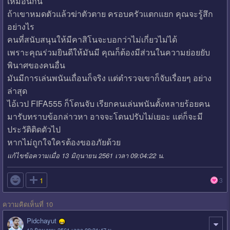
เหมือนกัน
ถ้าเขาหมดตัวแล้วฆ่าตัวตาย ครอบครัวแตกแยก คุณจะรู้สึก
อย่างไร
คนที่สนับสนุนให้มีคาสิโนจะบอกว่าไม่เกี่ยวไม่ได้
เพราะคุณร่วมยินดีให้มันมี คุณก็ต้องมีส่วนในความย่อยยับ
พินาศของคนอื่น
มันมีการเล่นพนันเถื่อนก็จริง แต่ตำรวจเขาก็จับเรื่อยๆ อย่าง
ล่าสุด
ไอ้เวป FIFA555 ก็โดนจับ เรียกคนเล่นพนันตั้งหลายร้อยคน
มารับทราบข้อกล่าวหา อาจจะโดนปรับไม่เยอะ แต่ก็จะมี
ประวัติติดตัวไป
หากไม่ถูกใจใครต้องขออภัยด้วย
แก้ไขข้อความเมื่อ 13 มิถุนายน 2561 เวลา 09:04:22 น.

1
3
ความคิดเห็นที่ 10
Pidchayut