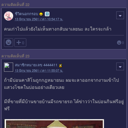
ความคิดเห็นที่ 22
ชีวิตนอกกรอบ
13 มิถุนายน 2561 เวลา 10:54:17 น.
คนเก่าไปแล้วยังไม่เห็นทางกลับมาเลยนะ ละใครจะกล้า

0
0
ความคิดเห็นที่ 23
สมาชิกหมายเลข 4444411
13 มิถุนายน 2561 เวลา 11:55:07 น.
ถ้ามีบ่อนคาสิโนถูกกฎหมายนะ ผมจะลาออกจากงานเข้าไป
แสวงโชคในบ่อนอย่างเดียวเลย
มีที่ขายที่มีบ้านขายบ้านมีรถขายรถ ได้ข่าวว่าในบ่อนกินฟรีอยู่
ฟรี