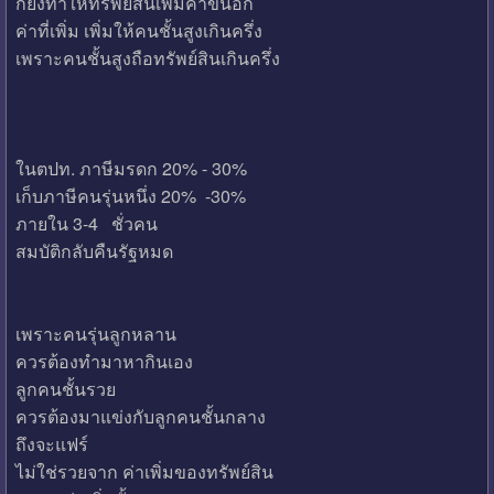
ก็ยิ่งทำให้ทรัพย์สินเพิ่มค่าขึ้นอีก
ค่าที่เพิ่ม เพิ่มให้คนชั้นสูงเกินครึ่ง
เพราะคนชั้นสูงถือทรัพย์สินเกินครึ่ง
ในตปท. ภาษีมรดก 20% - 30%
เก็บภาษีคนรุ่นหนึ่ง 20% -30%
ภายใน 3-4 ชั่วคน
สมบัติกลับคืนรัฐหมด
เพราะคนรุ่นลูกหลาน
ควรต้องทำมาหากินเอง
ลูกคนชั้นรวย
ควรต้องมาแข่งกับลูกคนชั้นกลาง
ถึงจะแฟร์
ไม่ใช่รวยจาก ค่าเพิ่มของทรัพย์สิน