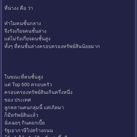
ที่น่างง คือ ว่า
ทำไมคนชั้นกลาง
จึงรังเกียจคนชั้นล่าง
แต่ไม่รังเกียจคนชั้นสูง
ทั้งๆ ที่คนชั้นล่างครอบครองทรัพย์สินน้อยมาก
ในขณะที่คนชั้นสูง
แค่ Top 500 ครอบครัว
ครอบครองทรัพย์สินเกินครึ่งหนึ่ง
ของ ประเทศ
ลูกหลานคนกลุ่มนี้ แค่เกิดมา
ก็มีทรัพย์สินแล้ว
นั่งเฉยๆ กินดอกเบี้ย
รัฐเอาภาษีไปสร้างถนน