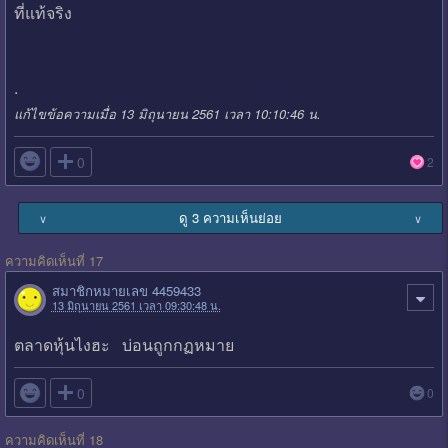
ที่แท้จริง
.
แก้ไขข้อความเมื่อ 13 มิถุนายน 2561 เวลา 10:10:46 น.

0
2
ดู 3 ความเห็นย่อย
∨
∨
ความคิดเห็นที่ 17
สมาชิกหมายเลข 4459433
13 มิถุนายน 2561 เวลา 09:30:48 น.
ตลาดหุ้นไงฮะ บ่อนถูกกฏหมาย

0
0
ความคิดเห็นที่ 18