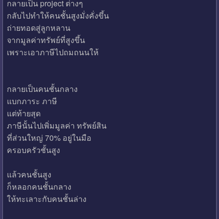
กลายเป็น project ต่างๆ
กลับไปทำให้คนชั้นสูงมั่งคั่งขึ้น
ถ่ายทอดสู่ลูกหลาน
จากมูลค่าทรัพย์ที่สูงขึ้น
เพราะเอาภาษีไปถมถนนให้
กลายเป็นคนชั้นกลาง
แบกภาระ ภาษี
แต่ท้ายสุด
ภาษีนั้นไปเพิ่มมูลค่า ทรัพย์สิน
ที่ส่วนใหญ่ 70% อยู่ในมือ
ครอบครัวชั้นสูง
แล้วคนชั้นสูง
ก็หลอกคนชั้นกลาง
ให้ทะเลาะกับคนชั้นล่าง