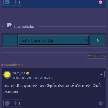

1
1
31
ความคิดเห็น
คห. ถูกลบ
ความคิดเห็นที่ 2
palm_ins
13 มิถุนายน 2561 เวลา 06:46:24 น.
คนไทยเมืองพุทธครับ พระดีๆเค็มประเทศเห็นไหมครับ เงินก็
เยอะแยะ

1
0