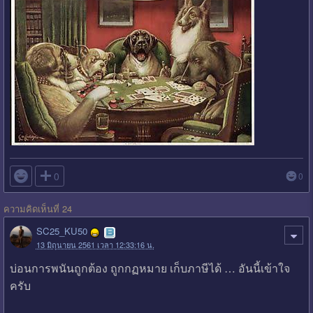

0
0
ความคิดเห็นที่ 24
SC25_KU50
13 มิถุนายน 2561 เวลา 12:33:16 น.
บ่อนการพนันถูกต้อง ถูกกฏหมาย เก็บภาษีได้ … อันนี้เข้าใจ
ครับ