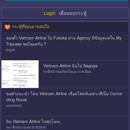
Login
เพื่อตอบกระทู้
กระทู้ที่คุณอาจสนใจ
จองตั๋ว Vietnam Airline ไป Fukoka ผ่าน Agency มีข้อมูลแค่ใน My
Tripcase พอไหมครับ ?
kugar
Vietnam Airline บินไป Nagoya
ชาติหน้าขอเกิดเป็นแมวแดเนียล
ขอคำแนะนำ โดน Vietnam Airline เลื่อนไฟลท์เฉพาะที่เป็น Conne
cting Route
cocorico2
บิน Vietnam Airline ไปฟุกุโอกะ
สมาชิกหมายเลข 6762649