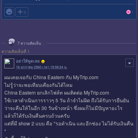

0
1
7
ความคิดเห็น
ความคิดเห็นที่ 1
อย่าให้พูดเลย
16 มกราคม 2560 เวลา 19:59:24 น.
ผมเคยเจอกับ China Eastern กับ MyTrip.com
ไม่รู้ว่าจะพอเทียบเคียงกันได้ไหม
China Eastern ยกเลิกไฟล์ท ผมติดต่อ MyTrip.com
ใช้เวลาดำเนินการราวๆ 5 วัน ถ้าจำไม่ผิด ถึงได้รับการยืนยัน
ว่าจะคืนให้ในอีก 30 วันข้างหน้า ซึ่งผมก็ไม่มีปัญหาอะไร
แล้วก็ได้รับเงินคืนครบถ้วนครับ
แต่ที่มี show 2 แบบ คือ "รอดำเนิน และอีกช่อง ไม่ได้รับเงินคืน
"