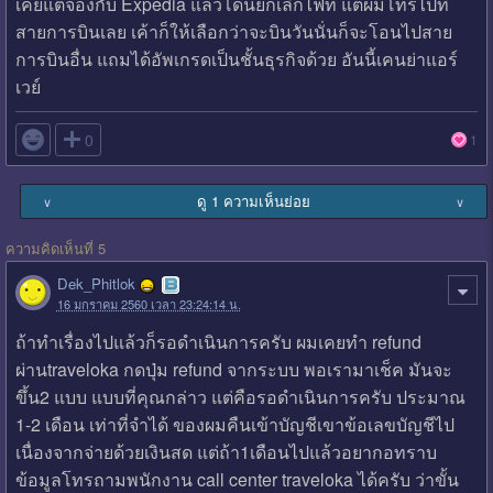
เคยแต่จองกับ Expedia แล้วโดนยกเลิกไฟท์ แต่ผมโทรไปที่
สายการบินเลย เค้าก็ให้เลือกว่าจะบินวันนั่นก็จะโอนไปสาย
การบินอื่น แถมได้อัพเกรดเป็นชั้นธุรกิจด้วย อันนี้เคนย่าแอร์
เวย์

0
1
ดู 1 ความเห็นย่อย
∨
∨
ความคิดเห็นที่ 5
Dek_Phitlok
16 มกราคม 2560 เวลา 23:24:14 น.
ถ้าทำเรื่องไปแล้วก็รอดำเนินการครับ ผมเคยทำ refund
ผ่านtraveloka กดปุ่ม refund จากระบบ พอเรามาเช็ค มันจะ
ขึ้น2 แบบ แบบที่คุณกล่าว แต่คือรอดำเนินการครับ ประมาณ
1-2 เดือน เท่าที่จำได้ ของผมคืนเข้าบัญชีเขาข้อเลขบัญชีไป
เนื่องจากจ่ายด้วยเงินสด แต่ถ้า1เดือนไปแล้วอยากอทราบ
ข้อมูลโทรถามพนักงาน call center traveloka ได้ครับ ว่าขั้น