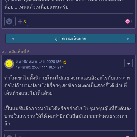
น้อย... เห็นแล้วเหนื่อยแทนครับ

3
3
ดู 1 ความเห็นย่อย
∨
∨
ความคิดเห็นที่ 5
สมาชิกหมายเลข 2020186
19 มีนาคม 2558 เวลา 18:54:21 น.
ทำไมเขาไม่ตั้งนิกายใหม่ไปเลย จะมาแอบอิงอะไรกับเถรวาท
ต่อไปถ้าบานปลายไปเรื่อยๆ สงฆ์อาจแตกเป็นสองก็ได้ ฝ่ายที่
เห็นด้วยและไม่เห็นด้วย
เป็นแม่ชีแล้วภาวนาไม่ได้ฟรืออย่างไร ไปๆมาๆหญิงที่ดึงดันจะ
บวชในเถรวาทให้ได้ ผมว่ายึดมั่นถือมั่นมากกว่าคนธรรมดา
อีก