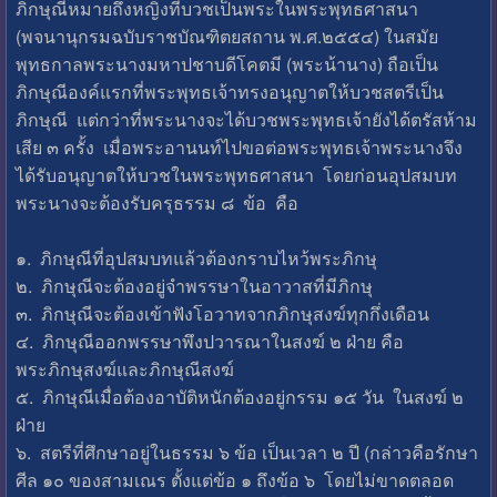
ภิกษุณีหมายถึงหญิงที่บวชเป็นพระในพระพุทธศาสนา
(พจนานุกรมฉบับราชบัณฑิตยสถาน พ.ศ.๒๕๕๔) ในสมัย
พุทธกาลพระนางมหาปชาบดีโคตมี (พระน้านาง) ถือเป็น
ภิกษุณีองค์แรกที่พระพุทธเจ้าทรงอนุญาตให้บวชสตรีเป็น
ภิกษุณี แต่กว่าที่พระนางจะได้บวชพระพุทธเจ้ายังได้ตรัสห้าม
เสีย ๓ ครั้ง เมื่อพระอานนท์ไปขอต่อพระพุทธเจ้าพระนางจึง
ได้รับอนุญาตให้บวชในพระพุทธศาสนา โดยก่อนอุปสมบท
พระนางจะต้องรับครุธรรม ๘ ข้อ คือ
๑. ภิกษุณีที่อุปสมบทแล้วต้องกราบไหว้พระภิกษุ
๒. ภิกษุณีจะต้องอยู่จำพรรษาในอาวาสที่มีภิกษุ
๓. ภิกษุณีจะต้องเข้าฟังโอวาทจากภิกษุสงฆ์ทุกกึ่งเดือน
๔. ภิกษุณีออกพรรษาพึงปวารณาในสงฆ์ ๒ ฝ่าย คือ
พระภิกษุสงฆ์และภิกษุณีสงฆ์
๕. ภิกษุณีเมื่อต้องอาบัติหนักต้องอยู่กรรม ๑๕ วัน ในสงฆ์ ๒
ฝ่าย
๖. สตรีที่ศึกษาอยู่ในธรรม ๖ ข้อ เป็นเวลา ๒ ปี (กล่าวคือรักษา
ศีล ๑๐ ของสามเณร ตั้งแต่ข้อ ๑ ถึงข้อ ๖ โดยไม่ขาดตลอด