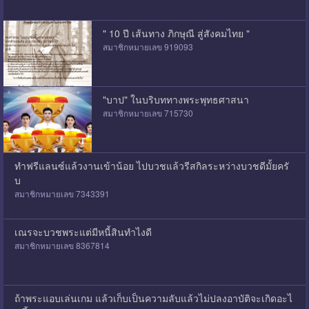
" 10 ปี เส้นทาง ภิกษุณี สู่สังคมไทย "
สมาชิกหมายเลข 919093
"บาป" ในบริบททางพระพุทธศาสนา
สมาชิกหมายเลข 715730
ทำฟรีแลนซ์แล้วงานเข้าน้อย ไปบวชแล้วรีสกิลระหว่างบวชดีมั้ยครั
บ
สมาชิกหมายเลข 7343391
เณรจะบวชพระแต่มีหนี้สินทำไงดี
สมาชิกหมายเลข 8367814
ถ้าพระแอบเล่นเกม แล้วเก็บเป็นความลับแล้วไม่ปลงอาบัติจะเกิดอะไ