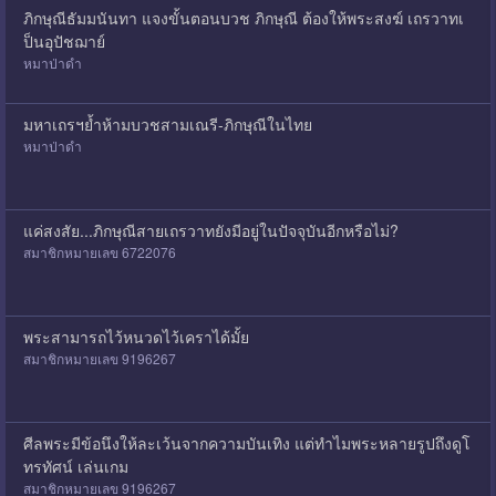
ภิกษุณีธัมมนันทา แจงขั้นตอนบวช ภิกษุณี ต้องให้พระสงฆ์ เถรวาทเ
ป็นอุปัชฌาย์
หมาป่าดำ
มหาเถรฯย้ำห้ามบวชสามเณรี-ภิกษุณีในไทย
หมาป่าดำ
แค่สงสัย...ภิกษุณีสายเถรวาทยังมีอยู่ในปัจจุบันอีกหรือไม่?
สมาชิกหมายเลข 6722076
พระสามารถไว้หนวดไว้เคราได้มั้ย
สมาชิกหมายเลข 9196267
ศีลพระมีข้อนึงให้ละเว้นจากความบันเทิง แต่ทำไมพระหลายรูปถึงดูโ
ทรทัศน์ เล่นเกม
สมาชิกหมายเลข 9196267