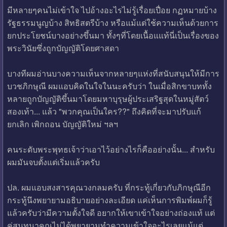
มีหลายๆคนไม่เข้าใจ ไปอ้างอะไรไม่รู้เรื่อยเปื่อย กฏหมายบ้าง
รัฐธรรมนูญบ้าง สิทธิสตรีบ้าง หรือแม้แต่ใช้ความเห็นด้วยการ
ยกประโยชน์บางอย่างขึ้นมา ทั้งๆที่โดยเนื้อแแท้นี่เป็นเรื่องของ
พระวินัยซึ่งถูกบัญญัติโดยศาสดา
บางทีผมอ่านบางความเห็นจากหลายๆแห่งที่สนับสนุนให้มีการ
บวชภิกษุณี ผมแอบคิดในใจในนะครับว่า ในเมื่อสิกขาบททั้ง
หลายถูกบัญญัติขึ้นมาโดยมหาบุรุษผู้ประเสริฐสุดในหมู่สัตว์
สองเท้า... แล้ว "พวกคุณเป็นใคร??" ถึงคิดที่จะมาปรับแก้
ยกเลิก เพิกถอน บัญญัติใหม่ ฯลฯ
คนระดับพระพุทธเจ้าว่าเอาไว้อย่างไรก็คืออย่างนั้น... สำหรับ
ผมมันจบตั้งแต่เริ่มแล้วครับ
ปล. ผมแอบสงสารคุณวงกลมครับ ที่กระทู้เกี่ยวกับภิกษุณีอีก
กระทู้นึงพยายามอธิบายอย่างละเอียด แค่เห็นการพิมพ์ผมก็รู้
แล้วครับว่ามีความตั้งใจดี อยากให้เขาเข้าใจอย่างถ่องแท้ แต่
คู่สนทนาคุณไม่ได้พยายามทำความเข้าใจอะไรเลยแม้แต่