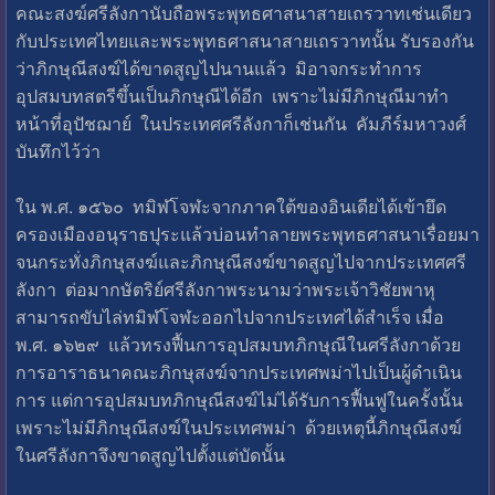
คณะสงฆ์ศรีลังกานับถือพระพุทธศาสนาสายเถรวาทเช่นเดียว
กับประเทศไทยและพระพุทธศาสนาสายเถรวาทนั้น รับรองกัน
ว่าภิกษุณีสงฆ์ได้ขาดสูญไปนานแล้ว มิอาจกระทำการ
อุปสมบทสตรีขึ้นเป็นภิกษุณีได้อีก เพราะไม่มีภิกษุณีมาทำ
หน้าที่อุปัชฌาย์ ในประเทศศรีลังกาก็เช่นกัน คัมภีร์มหาวงศ์
บันทึกไว้ว่า
ใน พ.ศ. ๑๕๖๐ ทมิฬโจฬะจากภาคใต้ของอินเดียได้เข้ายึด
ครองเมืองอนุราธปุระแล้วบ่อนทำลายพระพุทธศาสนาเรื่อยมา
จนกระทั่งภิกษุสงฆ์และภิกษุณีสงฆ์ขาดสูญไปจากประเทศศรี
ลังกา ต่อมากษัตริย์ศรีลังกาพระนามว่าพระเจ้าวิชัยพาหุ
สามารถขับไล่ทมิฬโจฬะออกไปจากประเทศได้สำเร็จ เมื่อ
พ.ศ. ๑๖๒๙ แล้วทรงฟื้นการอุปสมบทภิกษุณีในศรีลังกาด้วย
การอาราธนาคณะภิกษุสงฆ์จากประเทศพม่าไปเป็นผู้ดำเนิน
การ แต่การอุปสมบทภิกษุณีสงฆ์ไม่ได้รับการฟื้นฟูในครั้งนั้น
เพราะไม่มีภิกษุณีสงฆ์ในประเทศพม่า ด้วยเหตุนี้ภิกษุณีสงฆ์
ในศรีลังกาจึงขาดสูญไปตั้งแต่บัดนั้น