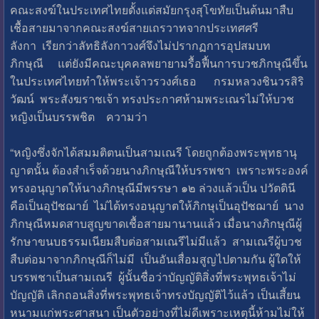
คณะสงฆ์ในประเทศไทยตั้งแต่สมัยกรุงสุโขทัยเป็นต้นมาสืบ
เชื้อสายมาจากคณะสงฆ์สายเถรวาทจากประเทศศรี
ลังกา เรียกว่าลัทธิลังกาวงศ์จึงไม่ปรากฏการอุปสมบท
ภิกษุณี แต่ยังมีคณะบุคคลพยายามรื้อฟื้นการบวชภิกษุณีขึ้น
ในประเทศไทยทำให้พระเจ้าวรวงศ์เธอ กรมหลวงชินวรสิริ
วัฒน์ พระสังฆราชเจ้า ทรงประกาศห้ามพระเณรไม่ให้บวช
หญิงเป็นบรรพชิต ความว่า
“หญิงซึ่งจักได้สมมติตนเป็นสามเณรี โดยถูกต้องพระพุทธานุ
ญาตนั้น ต้องสำเร็จด้วยนางภิกษุณีให้บรรพชา เพราะพระองค์
ทรงอนุญาตให้นางภิกษุณีมีพรรษา ๑๒ ล่วงแล้วเป็น ปวัตตินี
คือเป็นอุปัชฌาย์ ไม่ได้ทรงอนุญาตให้ภิกษุเป็นอุปัชฌาย์ นาง
ภิกษุณีหมดสาบสูญขาดเชื้อสายมานานแล้ว เมื่อนางภิกษุณีผู้
รักษาขนบธรรมเนียมสืบต่อสามเณรีไม่มีแล้ว สามเณรีผู้บวช
สืบต่อมาจากภิกษุณีก็ไม่มี เป็นอันเสื่อมสูญไปตามกัน ผู้ใดให้
บรรพชาเป็นสามเณรี ผู้นั้นชื่อว่าบัญญัติสิ่งที่พระพุทธเจ้าไม่
บัญญัติ เลิกถอนสิ่งที่พระพุทธเจ้าทรงบัญญัติไว้แล้ว เป็นเสี้ยน
หนามแก่พระศาสนา เป็นตัวอย่างที่ไม่ดีเพราะเหตุนี้ห้ามไม่ให้