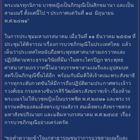
พระเณรทุกนิกาย บวชหญิงเป็นภิกษุณีเป็นสิกขมานา และเป็น
สามเณรี ตั้งแต่นี้ไป ฯ ประกาศแต่วันที่ ๑๘ มิถุนายน
พ.ศ.๒๔๗๑”
ในการประชุมมหาเถรสมาคม เมื่อวันที่ ๑๑ ธันวาคม ๒๕๕๗ ที่
ประชุมได้พิจารณาเรื่องการบวชภิกษุณีในประเทศไทย แล้ว
เห็นว่าประเทศไทยนับถือพระพุทธศาสนาสายเถรวาทและ
ปฏิบัติตามพระธรรมวินัยที่มีมาในพระไตรปิฎก พระพุทธ
ศาสนาสายเถรวาทนี้ไม่อาจบรรพชาสามเณรีและอุปสมบท
สตรีเป็นภิกษุณีขึ้นได้อีก พร้อมกับมีมติให้เจ้าคณะพระสังฆาธิ
การทุกระดับกวดขันให้มีการถือปฏิบัติตามประกาศพระเจ้าว
รวงศ์เธอ กรมหลวงชินวรสิริวัฒน์พระสังฆราชเจ้า เรื่องห้าม
พระเณรไม่ให้บวชหญิงเป็นบรรพชิต พ.ศ.๒๔๗๑ และพระวร
ธรรมคติของสมเด็จพระญาณสังวร สมเด็จพระสังฆราชสกล
มหาสังฆปริณายก และมติมหาเถรสมาคม พ.ศ.๒๕๔๕ เรื่อง
การบวชภิกษุณีอย่างเคร่งครัด
“ขอทำความเข้าใจแก่สาธารณชนว่าการบวชสามเณรีและ