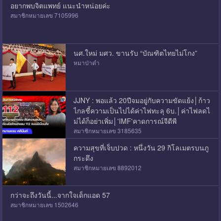
อยากพบจิตแพทย์ แนะนำหน่อยค่ะ
สมาชิกหมายเลข 7105996
นศ.ใหม่ มศว. ขานรับ “บัณฑิตไทยไม่โกง”
หมาป่าดำ
JJNY : พอแล้ว 20ปีจมอยู่กับความขัดแย้ง│ก้าว
ไกลชี้ความเป็นไปได้ค่าไฟทะลุ 6บ.│ค่าไฟลดไ
ม่ได้ก็อย่าเพิ่ม│'IMF'คาดการณ์จีดีพี
สมาชิกหมายเลข 3185635
ความสุขที่เจ็บปวด : หนึ่งวัน 29 กิโลเมตรบนภู
กระดึง
สมาชิกหมายเลข 8892012
กว่าจะถึงวันนี้...จากใจเด็กแอด 57
สมาชิกหมายเลข 1502646