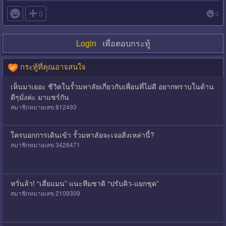

0
0
Login
เพื่อตอบกระทู้
กระทู้ที่คุณอาจสนใจ
เห็นมาเยอะ ชีวิตในรั้วมหาลัยเกี่ยวกับเพื่อนที่ไม่ดี อยากทราบในด้าน
ดีๆมั่งค่ะ มาแชร์กัน
สมาชิกหมายเลข 812493
ใครบอกการเดินเข้า รั้วมหาลัยจะเจอสิ่งเหล่านี้?
สมาชิกหมายเลข 3426471
หวั่นล้า! “เสี่ยแมน” แนะทีมชาติ “ปรับคิว-แยกชุด”
สมาชิกหมายเลข 2109309