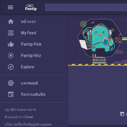
menu
home
home
หน้าแรก
หน้าแรก
My Feed
Pantip Pick
My Feed
Pantip Hitz
Explore
Pantip Pick
แลกพอยต์
Pantip Hitz
กิจกรรมพันทิป
กฎ กติกาและมารยาท
Explore
today
คำแนะนำการโพสต์
นโยบายเกี่ยวกับข้อมูลส่วนบุคคล