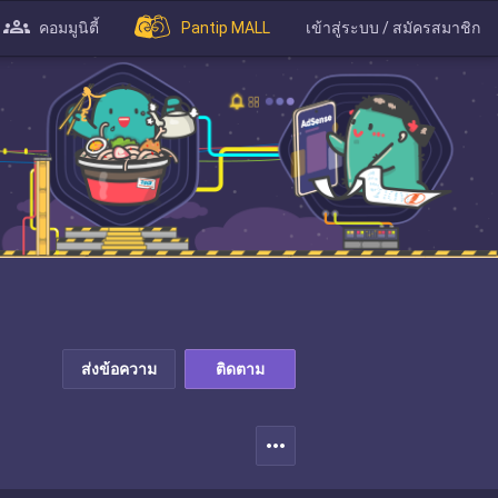
คอมมูนิตี้
Pantip MALL
เข้าสู่ระบบ / สมัครสมาชิก
ส่งข้อความ
ติดตาม
more_horiz