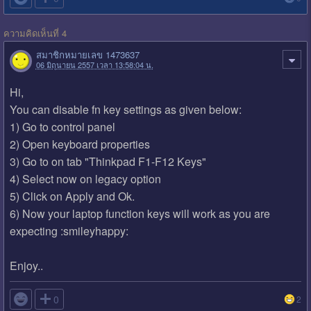
ความคิดเห็นที่ 4
สมาชิกหมายเลข 1473637
06 มิถุนายน 2557 เวลา 13:58:04 น.
Hi,
You can disable fn key settings as given below:
1) Go to control panel
2) Open keyboard properties
3) Go to on tab "Thinkpad F1-F12 Keys"
4) Select now on legacy option
5) Click on Apply and Ok.
6) Now your laptop function keys will work as you are
expecting :smileyhappy:
Enjoy..

0
2