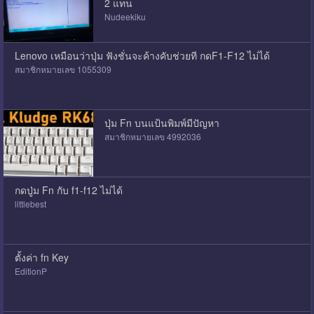
2 แทน
Nudeekiku
Lenovo เหมือนว่าปุ่ม ฟังชั่นจะค้างคับช่วยที กดF1-F12 ไม่ได้
สมาชิกหมายเลข 1055309
ปุ่ม Fn บนแป้นพิมพ์มีปัญหา
สมาชิกหมายเลข 4992036
กดปู่ม Fn กับ f1-f12 ไม่ได้
littlebest
ตั้งค่า fn Key
EditionP