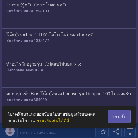
รบกวนผุ้รู้ครับ ปัญหาโนตบุคครับ
สมาชิกหมายเลข 1508100
โน๊ตบุ๊คdell กดf1-f12ยังไงโดยไม่ต้องกดfnอะครับ
สมาชิกหมายเลข 1332472
ทำอะไรกันอยู่วัยรุ่น...ไม่หลับไม่นอน >..<
Debonairy_NonGBuA
ผมหาปุ่มเข้า Bios โน๊ตบุ๊คของ Lenovo รุ่น Ideapad 100 ไม่เจอครับ
สมาชิกหมายเลข 3550991
โปรดศึกษาและยอมรับนโยบายข้อมูลส่วนบุคคล
ยอมรับ
ก่อนเริ่มใช้งาน
อ่านเพิ่มเติมได้ที่นี่
แสดงความคิดเห็น...