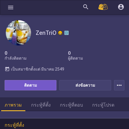
search
account_circle
menu
ZenTriO
0
0
กำลังติดตาม
ผู้ติดตาม
today
เป็นสมาชิกตั้งแต่
มีนาคม 2549
more_horiz
ติดตาม
ส่งข้อความ
ภาพรวม
กระทู้ที่ตั้ง
กระทู้ที่ตอบ
กระทู้โปรด
กระทู้ที่ตั้ง