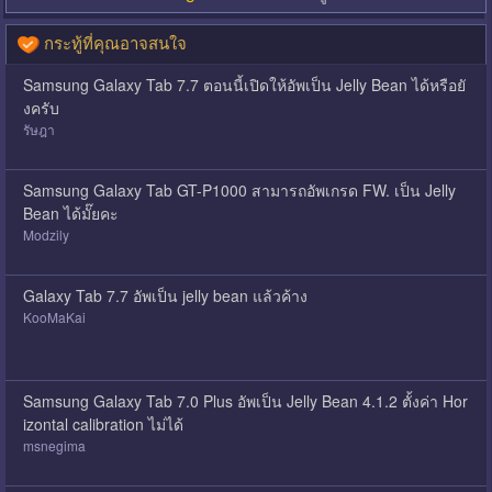
กระทู้ที่คุณอาจสนใจ
Samsung Galaxy Tab 7.7 ตอนนี้เปิดให้อัพเป็น Jelly Bean ได้หรือยั
งครับ
รัษฎา
Samsung Galaxy Tab GT-P1000 สามารถอัพเกรด FW. เป็น Jelly
Bean ได้มั๊ยคะ
Modzily
Galaxy Tab 7.7 อัพเป็น jelly bean แล้วค้าง
KooMaKai
Samsung Galaxy Tab 7.0 Plus อัพเป็น Jelly Bean 4.1.2 ตั้งค่า Hor
izontal calibration ไม่ได้
msnegima