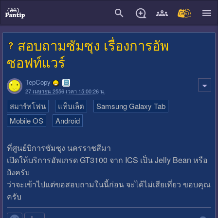
close
สอบถามซัมซุง เรื่องการอัพ
ซอฟท์แวร์
TepCopy
27 เมษายน 2556 เวลา 15:00:26 น.
สมาร์ทโฟน
แท็บเล็ต
Samsung Galaxy Tab
Mobile OS
Android
ที่ศูนย์บิการซัมซุง นครราชสีมา
เปิดให้บริการอัพเกรด GT3100 จาก ICS เป็น Jelly Bean หรือ
ยังครับ
ว่าจะเข้าไปแต่ขอสอบถามในนี้ก่อน จะได้ไม่เสียเที่ยว ขอบคุณ
ครับ