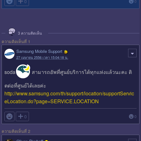

0
0
3
ความคิดเห็น
ความคิดเห็นที่ 1
Samsung Mobile Support
27 เมษายน 2556 เวลา 15:04:18 น.
soda
สามารถอัพที่ศูนย์บริการได้ทุกแห่งแล้วนะคะ ติ
ตด่อที่ศูนย์ได้เลยค่ะ
http://www.samsung.com/th/support/location/supportServic
eLocation.do?page=SERVICE.LOCATION

0
0
ความคิดเห็นที่ 2