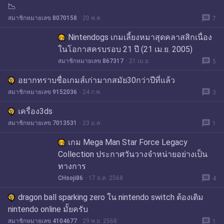
📉
message
สมาชิกหมายเลข 8070158
20 พ.ค.
7
Nintendogs เกมเลี้ยงหมาสุดคลาสสิกเนื่อง
ในโอกาสครบรอบ 21 ปี (21 เม.ย. 2005)
message
สมาชิกหมายเลข 867317
21 เม.ย.
5
อยากทราบชื่อเกมส์เก่ามากสมัย30กว่าปีที่แล้ว
message
สมาชิกหมายเลข 9152036
24 ก.พ.
3
เครื่อง3ds
message
สมาชิกหมายเลข 7013531
23 ม.ค.
1
เกม Mega Man Star Force Legacy
Collection ประกาศวันวางจำหน่ายอย่างเป็น
ทางการ
message
CHsoji86
17 ธ.ค. 2568
4
dragon ball sparking zero ใน nintendo switch ต้องเติม
nintendo online มั้ยครับ
message
สมาชิกหมายเลข 4104677
29 พ.ย. 2568
1