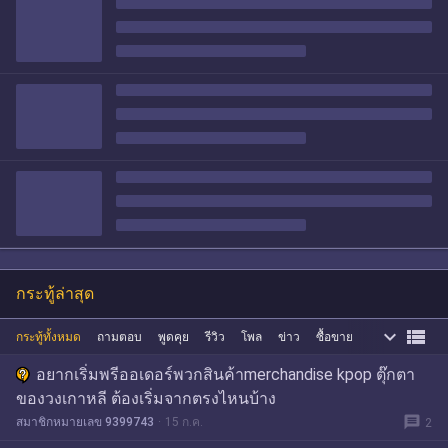
กระทู้ล่าสุด


กระทู้ทั้งหมด
ถามตอบ
พูดคุย
รีวิว
โพล
ข่าว
ซื้อขาย
อยากเริ่มพรีออเดอร์พวกสินค้าmerchandise kpop ตุ๊กตา
ของวงเกาหลี ต้องเริ่มจากตรงไหนบ้าง
message
สมาชิกหมายเลข 9399743
15 ก.ค.
2