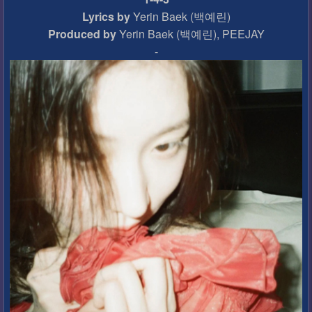
Lyrics by
Yerin Baek (백예린)
Produced by
Yerin Baek (백예린), PEEJAY
-