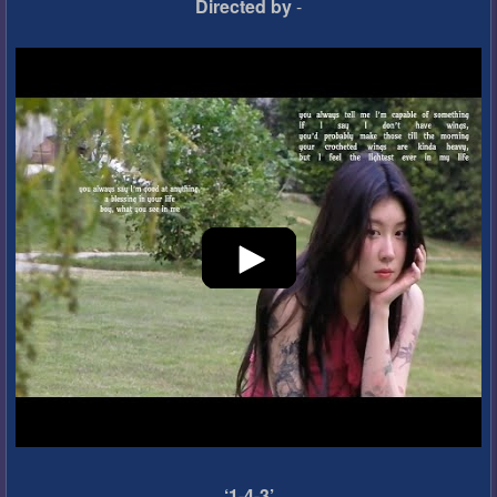
Directed by
-
‘1-4-3’