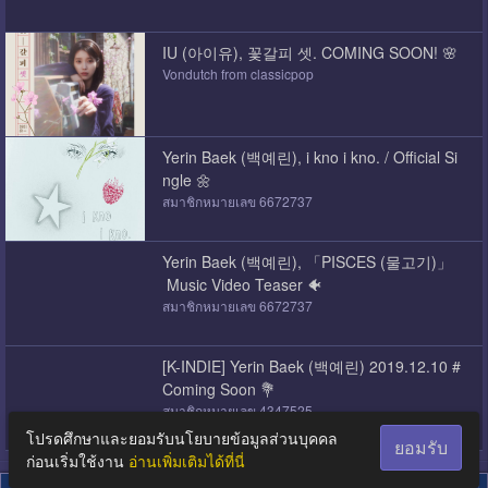
IU (아이유), 꽃갈피 셋. COMING SOON! 🌸
Vondutch from classicpop
Yerin Baek (백예린), i kno i kno. / Official Si
ngle 🌼
สมาชิกหมายเลข 6672737
Yerin Baek (백예린), 「PISCES (물고기)」
Music Video Teaser 🐠
สมาชิกหมายเลข 6672737
[K-INDIE] Yerin Baek (백예린) 2019.12.10 #
Coming Soon 💐
สมาชิกหมายเลข 4347525
โปรดศึกษาและยอมรับนโยบายข้อมูลส่วนบุคคล
ยอมรับ
ก่อนเริ่มใช้งาน
อ่านเพิ่มเติมได้ที่นี่