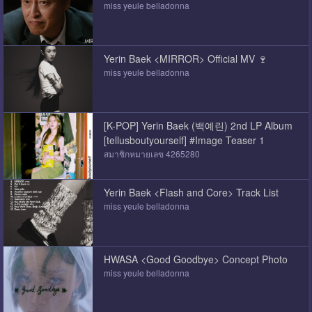
miss yeule belladonna
Yerin Baek <MIRROR> Official MV 🍷
miss yeule belladonna
[K-POP] Yerin Baek (백예린) 2nd LP Album
[tellusboutyourself] #Image Teaser 1
สมาชิกหมายเลข 4265280
Yerin Baek <Flash and Core> Track List
miss yeule belladonna
HWASA <Good Goodbye> Concept Photo
miss yeule belladonna