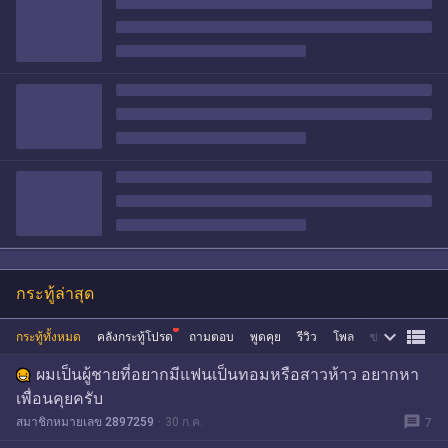
กระทู้ล่าสุด


กระทู้ทั้งหมด
คลังกระทู้โปรด
ถามตอบ
พูดคุย
รีวิว
โพล
ข่าว
ซื้อขาย
ผมเป็นผู้ชายที่อยากมีแฟนเป็นทอมหรือสาวห้าว อยากหา
เพื่อนคุยครับ
message
สมาชิกหมายเลข 2897259
30 ก.ค.
7