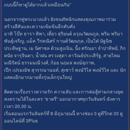
แบบนี้ก็หาดูได้ยากแล้วเหมือนกัน”
นอกจากคู่พระนางแล้ว ยังขนทัพนักแสดงคุณภาพมาร่วม
สร้างสีสันและความเข้มข้นอีกคับคั่ง
อาทิ โบ๊ท ธารา ทิพา, เดี่ยว สุริยนต์ อรุณวัฒนกูล, พริม พริมา
พันธุ์เจริญ, แม็ค วีรคณิศร์ กานต์วัฒนกุล, เป็นไต๋ นัฐนิช
ประดิษฐาน, เม นิศาชล ต้วมสูงเนิน, นิ้ง ศรัณยา จำปาทิพย์, กิก
ดนัย จารุจินดา, น้ำฝน สรวงสุดา ลาวัณย์ประเสิร์ฐ, สายไหม
มณีรัตน์ ธรรมมณีวงศ์, ก้อย นฤมล พงษ์สุภาพ,
เป๊ก เปรมณัช สุวรรณานนท์, สุเชาว์ พงษ์วิไล พงษ์วิไล และ นัก
แสดงอีกมากมายทั้งรุ่นเล็กรุ่นใหญ่
ติดตามเรื่องราวความรัก ความลับ และการต่อสู้ท่ามกลางยุค
สงครามได้ในละคร “ธาตรี” ออกอากาศทุกวันจันทร์-อังคาร
เวลา 20.30 น.
เริ่มตอนแรกวันจันทร์ที่ 8 มิถุนายนนี้ ทางช่อง 3 ดูทีวีกด 33 ดู
ออนไลน์ที่ 3Plus