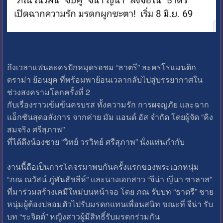
ถึงเวลาแฟนละครปักหมุดรอชม “ธาตรี” ละครโรแมนติก
ดราม่า ย้อนยุค ที่พร้อมพาย้อนเวลากลับไปสู่บรรยากาศใน
ช่วงสงครามโลกครั้งที่ 2
กับเรื่องราวเข้มข้นครบรส ทั้งความรัก การผจญภัย และฉาก
แอ็กชันสุดอลังการ จากค่าย มัม แอนด์ อัส จำกัด โดยผู้จัด “คิง
สมจริง ศรีสุภาพ”
ที่ได้ดึงน้องชาย “วิทย์ วรวิทย์ ศรีสุภาพ” นั่งแท่นกำกับ
งานนี้ถือเป็นการโคจรมาพบกันครั้งแรกของพระเอกหนุ่ม
“ภณ ณวัสน์ ภู่พันธัชสีห์” และนางเอกสาว “จีน่า ญีนา ซาลาส”
ที่มาร่วมสร้างเคมีใหม่บนหน้าจอ โดย ภณ รับบท “ธาตรี” ชาย
หนุ่มผู้ต้องปลอมตัวไปรับมรดกแทนเพื่อนสนิท ขณะที่ จีน่า รับ
บท “ระจิตต์” หญิงสาวผู้มีสิทธิ์รับมรดกร่วมกัน