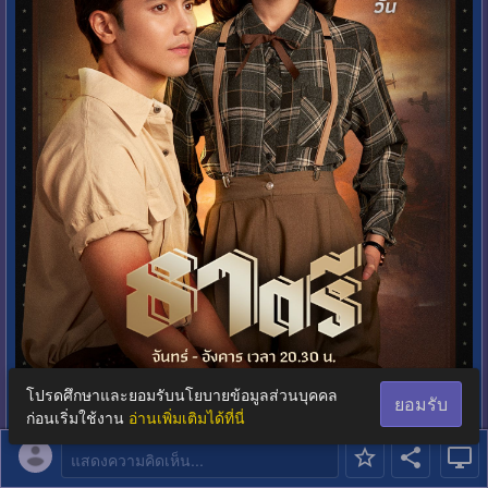
โปรดศึกษาและยอมรับนโยบายข้อมูลส่วนบุคคล
ยอมรับ
ก่อนเริ่มใช้งาน
อ่านเพิ่มเติมได้ที่นี่

แสดงความคิดเห็น...
0
3