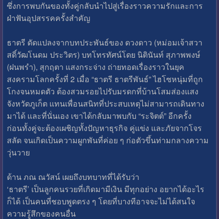
ซึ่งการพบกันของทั้งคู่กลับนำไปสู่เรื่องราวความรักและการ
ฝ่าฟันอุปสรรคครั้งสำคัญ
ธาตรี ดัดแปลงจากบทประพันธ์ของ ดวงดาว (หม่อมเจ้าสวา
สดิ์วัฒโนดม ประวิตร) บทโทรทัศน์โดย นิตินันท์ สุภาพพงษ์
(ฝนพรำ), สุกฤตา แสงกระจ่าง ถ่ายทอดเรื่องราวในยุค
สงครามโลกครั้งที่ 2 เมื่อ “ธาตรี ธาตรีพันธ์” ไฮโซหนุ่มที่ถูก
โกงจนหมดตัว ต้องสวมรอยไปรับมรดกที่บ้านโสมส่องแสง
จังหวัดภูเก็ต แทนเพื่อนสนิทที่ประสบเหตุไม่สามารถเดินทาง
มาได้ และที่นั่นเอง เขาได้กลับมาพบกับ “ระจิตต์” อีกครั้ง
ก่อนทั้งคู่จะต้องเผชิญทั้งปัญหาธุรกิจ คู่แข่ง และภัยจากโจร
สลัด จนเกิดเป็นความผูกพันที่ค่อย ๆ ก่อตัวขึ้นท่ามกลางความ
วุ่นวาย
ด้าน ภณ ณวัสน์ เผยถึงบทบาทที่ได้รับว่า
‘ธาตรี’ เป็นลูกคนรวยที่เกิดมามีเงิน มีทุกอย่าง อยากได้อะไร
ก็ได้ เป็นคนที่ชอบพูดตรง ๆ โดยที่บางทีอาจจะไม่ได้สนใจ
ความรู้สึกของคนอื่น