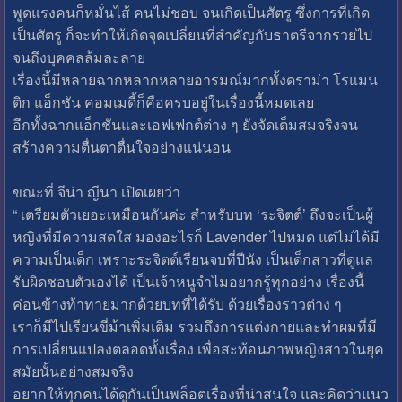
พูดแรงคนก็หมั่นไส้ คนไม่ชอบ จนเกิดเป็นศัตรู ซึ่งการที่เกิด
เป็นศัตรู ก็จะทำให้เกิดจุดเปลี่ยนที่สำคัญกับธาตรีจากรวยไป
จนถึงบุคคลล้มละลาย
เรื่องนี้มีหลายฉากหลากหลายอารมณ์มากทั้งดราม่า โรแมน
ติก แอ็กชัน คอมเมดี้ก็คือครบอยู่ในเรื่องนี้หมดเลย
อีกทั้งฉากแอ็กชันและเอฟเฟกต์ต่าง ๆ ยังจัดเต็มสมจริงจน
สร้างความตื่นตาตื่นใจอย่างแน่นอน
ขณะที่ จีน่า ญีนา เปิดเผยว่า
“ เตรียมตัวเยอะเหมือนกันค่ะ สำหรับบท ‘ระจิตต์’ ถึงจะเป็นผู้
หญิงที่มีความสดใส มองอะไรก็ Lavender ไปหมด แต่ไม่ได้มี
ความเป็นเด็ก เพราะระจิตต์เรียนจบที่ปีนัง เป็นเด็กสาวที่ดูแล
รับผิดชอบตัวเองได้ เป็นเจ้าหนูจำไมอยากรู้ทุกอย่าง เรื่องนี้
ค่อนข้างท้าทายมากด้วยบทที่ได้รับ ด้วยเรื่องราวต่าง ๆ
เราก็มีไปเรียนขี่ม้าเพิ่มเติม รวมถึงการแต่งกายและทำผมที่มี
การเปลี่ยนแปลงตลอดทั้งเรื่อง เพื่อสะท้อนภาพหญิงสาวในยุค
สมัยนั้นอย่างสมจริง
อยากให้ทุกคนได้ดูกันเป็นพล็อตเรื่องที่น่าสนใจ และคิดว่าแนว