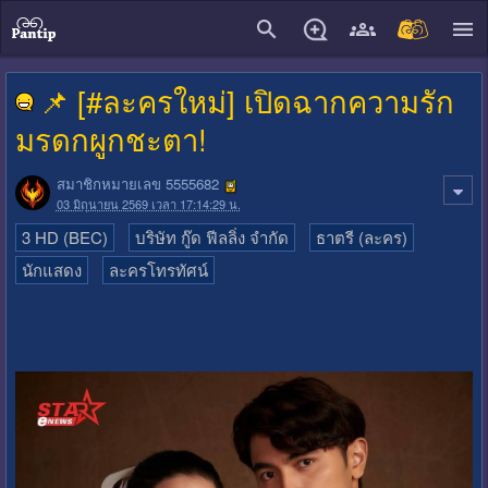
close
📌 [#ละครใหม่] เปิดฉากความรัก
มรดกผูกชะตา!
สมาชิกหมายเลข 5555682
03 มิถุนายน 2569 เวลา 17:14:29 น.
3 HD (BEC)
บริษัท กู๊ด ฟีลลิ่ง จำกัด
ธาตรี (ละคร)
นักแสดง
ละครโทรทัศน์